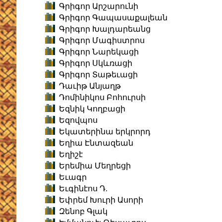
Գրիգոր Արշարունի
Գրիգոր Գապասաքալեան
Գրիգոր Խալդարեանց
Գրիգոր Մագիստրոս
Գրիգոր Նարեկացի
Գրիգոր Սկևռացի
Գրիգոր Տաթեւացի
Դաւիթ Անյաղթ
Դոմինիկոս Բոհուրսի
Եզնիկ Կողբացի
Եզովպոս
Եկատերինա երկրորդ
Եղիա Էնտազեան
Եղիշէ
Երեմիա Մեղրեցի
Եւագր
Եւգինէոս Դ.
Եփրեմ Խուրի Ասորի
Զենոբ Գլակ