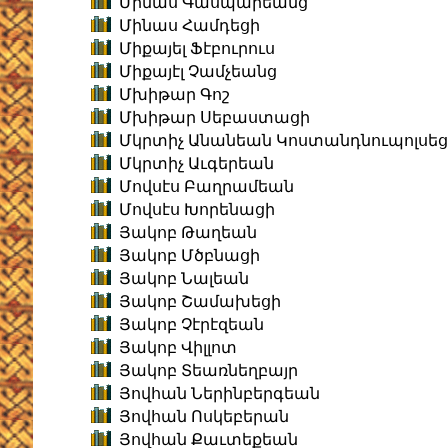
Մինաս Գասպարեանց
Մինաս Համդեցի
Միքայել Ֆէբուրուս
Միքայէլ Չամչեանց
Մխիթար Գոշ
Մխիթար Սեբաստացի
Մկրտիչ Անանեան Կոստանդնուպոլսեց
Մկրտիչ Աւգերեան
Մովսէս Բաղրամեան
Մովսէս Խորենացի
Յակոբ Թաղեան
Յակոբ Մծբնացի
Յակոբ Նալեան
Յակոբ Շամախեցի
Յակոբ Չէրէզեան
Յակոբ Վիլլոտ
Յակոբ Տեառնեղբայր
Յովհան Ներինբերգեան
Յովհան Ոսկեբերան
Յովհան Քաւտեքեան