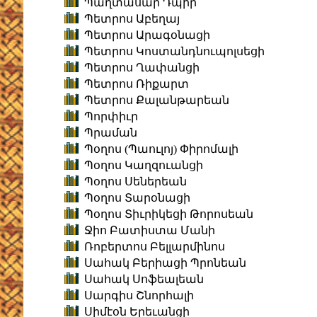
Պաղտասար Դպիր
Պետրոս Աբեղայ
Պետրոս Արագօնացի
Պետրոս Կոստանդնուպոլսեցի
Պետրոս Ղափանցի
Պետրոս Ռիքարտ
Պետրոս Քալանթարեան
Պորփիւր
Պրաման
Պօղոս (Պաուլոյ) Փիրոմալի
Պօղոս Կաղզուանցի
Պօղոս Սեներեան
Պօղոս Տարօնացի
Պօղոս Տիւրիկեցի Թորոսեան
Ջիո Բատիստա Մանի
Ռոբերտոս Բելլարմինոս
Սահակ Բերիացի Պրոնեան
Սահակ Սոֆեալեան
Սարգիս Շնորհալի
Սիմէօն Երեւանցի