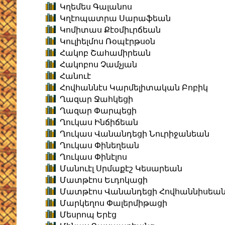
Կղեմես Գալանոս
Կղէոպատրա Սարաֆեան
Կոմիտաս Քէօմիւրճեան
Կուլիելմոս Ռօպէրթսօն
Հակոբ Շահամիրեան
Հակոբոս Չամչյան
Հանուէ
Հովհաննէս Կարմելիտական Բոբիկ
Ղազար Ջահկեցի
Ղազար Փարպեցի
Ղուկաս Ինճիճեան
Ղուկաս Վանանդեցի Նուրիջանեան
Ղուկաս Փինեղեան
Ղուկաս Փինէլոս
Մանուէլ Սրմաքէշ Կեսարեան
Մատթէոս Եւդոկացի
Մատթէոս Վանանդեցի Հովհաննիսեա
Մարկեղոս Փալերմիթացի
Մեսրոպ Երէց