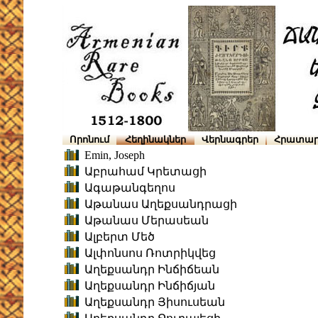
Որոնում
Հեղինակներ
Վերնագրեր
Հրատար
Emin, Joseph
Աբրահամ Կրետացի
Ագաթանգեղոս
Աթանաս Աղեքսանդրացի
Աթանաս Մերասեան
Ալբերտ Մեծ
Ալփոնսոս Ռոտրիկվեց
Աղեքսանդր Ինճիճեան
Աղեքսանդր Ինճիճյան
Աղեքսանդր Յիսուսեան