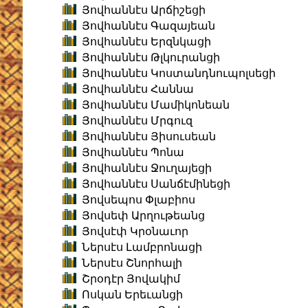
Յովհաննէս Արճիշեցի
Յովհաննէս Գազայեան
Յովհաննէս Երզնկացի
Յովհաննէս Թլկուրանցի
Յովհաննէս Կոստանդնուպոլսեցի
Յովհաննէս Հաննա
Յովհաննէս Մամիկոնեան
Յովհաննէս Մրգուզ
Յովհաննէս Յիսուսեան
Յովհաննէս Պոնա
Յովհաննէս Ջուղայեցի
Յովհաննէս Սանճէմինեցի
Յովսեպոս Փլաբիոս
Յովսեփ Արղութեանց
Յովսէփ Կրօնաւոր
Ներսէս Լամբրոնացի
Ներսէս Շնորհալի
Շրօդէր Յովակիմ
Ոսկան Երեւանցի