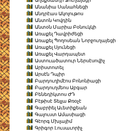
Աղեքսանդր Ջուղայեցի
Անանիա Սանահնեցի
Անդրէաս Ակոլութոս
Անտոն Կովդին
Անտօն Մարիա Բօնուկկի
Առաքել Դավրիժեցի
Առաքել Պողոսեան Նորջուղայեցի
Առաքել Սյունեցի
Առաքել Վարդապետ
Աստուածատուր Ներսէսովիչ
Արիստոտել
Արսէն Դպիր
Բարդուղիմէոս Բոնոնիացի
Բարդուղմեոս Աբգար
Բենեդիկտոս ԺԴ
Բէթիսէ Տելլա Քռօչէ
Գաբրիել Աւետիքեան
Գալուստ Ամասիացի
Գէորգ Մխլայիմ
Գրիգոր Lուսաւորիչ