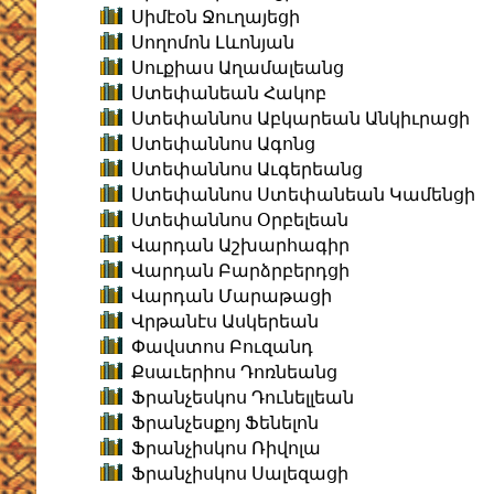
Սիմէօն Ջուղայեցի
Սողոմոն Լևոնյան
Սուքիաս Աղամալեանց
Ստեփանեան Հակոբ
Ստեփաննոս Աբկարեան Անկիւրացի
Ստեփաննոս Ագոնց
Ստեփաննոս Աւգերեանց
Ստեփաննոս Ստեփանեան Կամենցի
Ստեփաննոս Օրբելեան
Վարդան Աշխարհագիր
Վարդան Բարձրբերդցի
Վարդան Մարաթացի
Վրթանէս Ասկերեան
Փավստոս Բուզանդ
Քսաւերիոս Դոռնեանց
Ֆրանչեսկոս Դունելլեան
Ֆրանչեսքոյ Ֆենելոն
Ֆրանչիսկոս Ռիվոլա
Ֆրանչիսկոս Սալեզացի