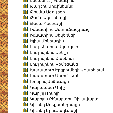
Էմմանուէլ Թեսաւրոս
Թադէոս Սոգինեանց
Թովմա Ագուլեցի
Թօմա Ակուինացի
Թօմա Գեմբացի
Իգնատիոս Աստուծազգեաց
Իգնատիոս Սեւլեռնցի
Իլիա Մինեադիս
Լաւրենտիոս Սկուպոլի
Լուդովիկոս Աբելլի
Լուդովիկոս Հաբերտ
Լուդովիկոս Քօմթեանց
Խաչատուր Էրզրումեցի Առաքելեան
Խաչատուր Սիւրմէլեան
Խոսրով Անձեւացի
Կարապետ Գրիչ
Կարլոյ Ռիսոլի
Կարոլոս Րենարտոս Պիլլավարտ
Կիւրեղ Աղեքսանդրացի
Կիւրեղ Երուսաղէմացի