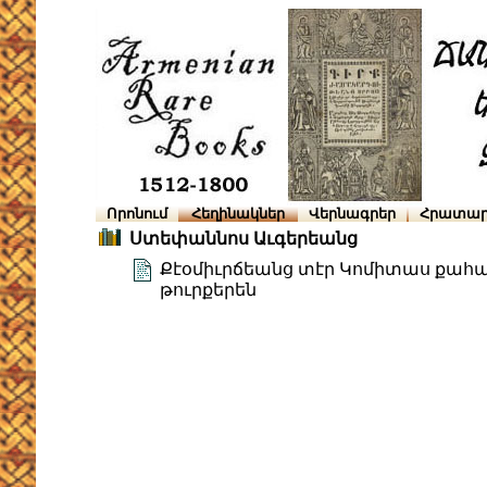
Որոնում
Հեղինակներ
Վերնագրեր
Հրատար
Ստեփաննոս Աւգերեանց
Քէօմիւրճեանց տէր Կոմիտաս քահա
թուրքերեն