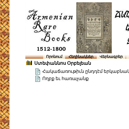
Որոնում
Հեղինակներ
Վերնագրեր
Ստեփաննոս Օրբելեան
Հակաճառութիւն ընդդէմ երկաբնա
Ողբք եւ հառաչանք