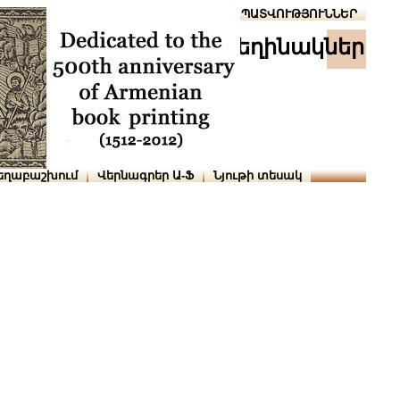
Տուն
Օգնություն
ՆԱԽԱՊԱՏՎՈՒԹՅՈՒՆՆԵՐ
հեղինակներ
եղաբաշխում
Վերնագրեր Ա-Ֆ
Նյութի տեսակ