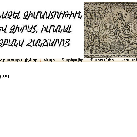
Հրատարակիչներ
Վայր
Տարեթվեր
Պահումներ
Աշխ․ տ
կաց