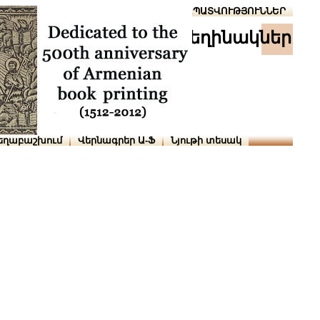
Տուն
Օգնություն
ՆԱԽԱՊԱՏՎՈՒԹՅՈՒՆՆԵՐ
հեղինակներ
եղաբաշխում
Վերնագրեր Ա-Ֆ
Նյութի տեսակ