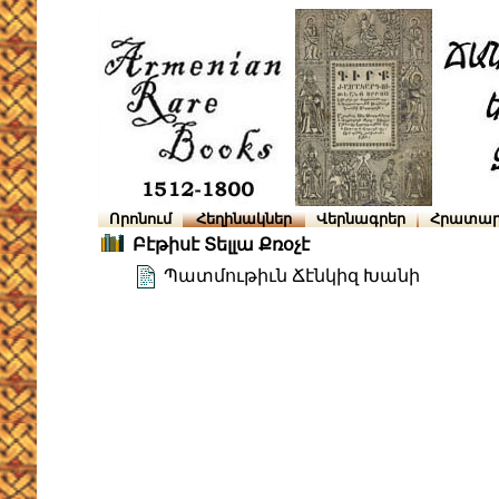
Որոնում
Հեղինակներ
Վերնագրեր
Հրատար
Բէթիսէ Տելլա Քռօչէ
Պատմութիւն Ճէնկիզ Խանի