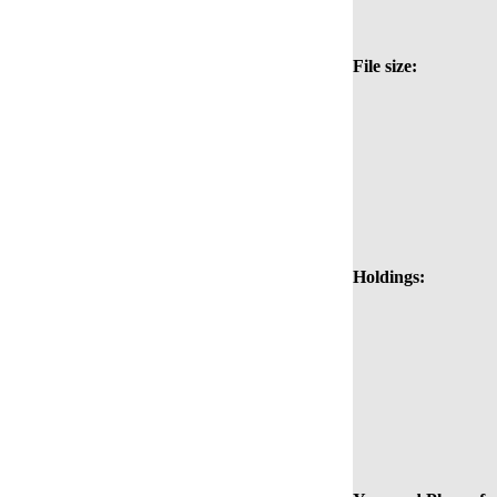
File size:
Holdings: