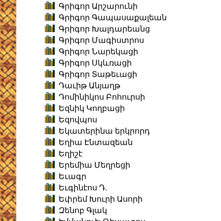
Գրիգոր Արշարունի
Գրիգոր Գապասաքալեան
Գրիգոր Խալդարեանց
Գրիգոր Մագիստրոս
Գրիգոր Նարեկացի
Գրիգոր Սկևռացի
Գրիգոր Տաթեւացի
Դաւիթ Անյաղթ
Դոմինիկոս Բոհուրսի
Եզնիկ Կողբացի
Եզովպոս
Եկատերինա երկրորդ
Եղիա Էնտազեան
Եղիշէ
Երեմիա Մեղրեցի
Եւագր
Եւգինէոս Դ.
Եփրեմ Խուրի Ասորի
Զենոբ Գլակ