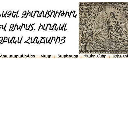
Հրատարակիչներ
Վայր
Տարեթվեր
Պահումներ
Աշխ․ տ