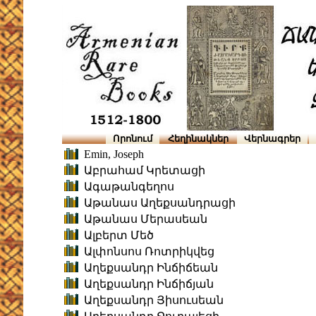
Որոնում
Հեղինակներ
Վերնագրեր
Emin, Joseph
Աբրահամ Կրետացի
Ագաթանգեղոս
Աթանաս Աղեքսանդրացի
Աթանաս Մերասեան
Ալբերտ Մեծ
Ալփոնսոս Ռոտրիկվեց
Աղեքսանդր Ինճիճեան
Աղեքսանդր Ինճիճյան
Աղեքսանդր Յիսուսեան