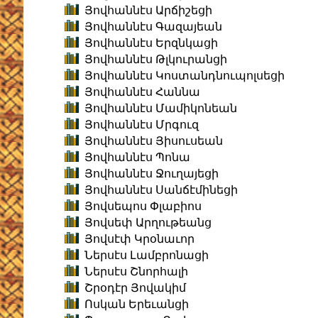
Յովհաննէս Արճիշեցի
Յովհաննէս Գազայեան
Յովհաննէս Երզնկացի
Յովհաննէս Թլկուրանցի
Յովհաննէս Կոստանդնուպոլսեցի
Յովհաննէս Հաննա
Յովհաննէս Մամիկոնեան
Յովհաննէս Մրգուզ
Յովհաննէս Յիսուսեան
Յովհաննէս Պոնա
Յովհաննէս Ջուղայեցի
Յովհաննէս Սանճէմինեցի
Յովսեպոս Փլաբիոս
Յովսեփ Արղութեանց
Յովսէփ Կրօնաւոր
Ներսէս Լամբրոնացի
Ներսէս Շնորհալի
Շրօդէր Յովակիմ
Ոսկան Երեւանցի