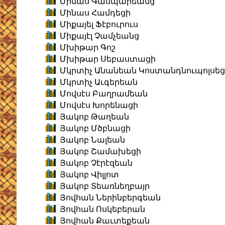
Մինաս Գասպարեանց
Մինաս Համդեցի
Միքայել Ֆէբուրուս
Միքայէլ Չամչեանց
Մխիթար Գոշ
Մխիթար Սեբաստացի
Մկրտիչ Անանեան Կոստանդնուպոլսեց
Մկրտիչ Աւգերեան
Մովսէս Բաղրամեան
Մովսէս Խորենացի
Յակոբ Թաղեան
Յակոբ Մծբնացի
Յակոբ Նալեան
Յակոբ Շամախեցի
Յակոբ Չէրէզեան
Յակոբ Վիլլոտ
Յակոբ Տեառնեղբայր
Յովհան Ներինբերգեան
Յովհան Ոսկեբերան
Յովհան Քաւտեքեան