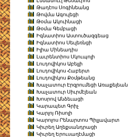
Էմմանուէլ Թեսաւրոս
Թադէոս Սոգինեանց
Թովմա Ագուլեցի
Թօմա Ակուինացի
Թօմա Գեմբացի
Իգնատիոս Աստուծազգեաց
Իգնատիոս Սեւլեռնցի
Իլիա Մինեադիս
Լաւրենտիոս Սկուպոլի
Լուդովիկոս Աբելլի
Լուդովիկոս Հաբերտ
Լուդովիկոս Քօմթեանց
Խաչատուր Էրզրումեցի Առաքելեան
Խաչատուր Սիւրմէլեան
Խոսրով Անձեւացի
Կարապետ Գրիչ
Կարլոյ Ռիսոլի
Կարոլոս Րենարտոս Պիլլավարտ
Կիւրեղ Աղեքսանդրացի
Կիւրեղ Երուսաղէմացի