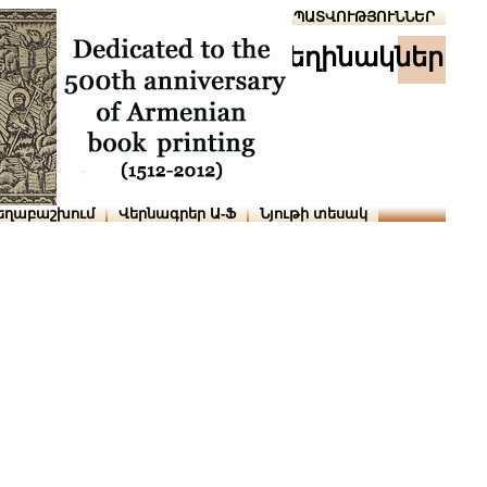
Տուն
Օգնություն
ՆԱԽԱՊԱՏՎՈՒԹՅՈՒՆՆԵՐ
հեղինակներ
եղաբաշխում
Վերնագրեր Ա-Ֆ
Նյութի տեսակ