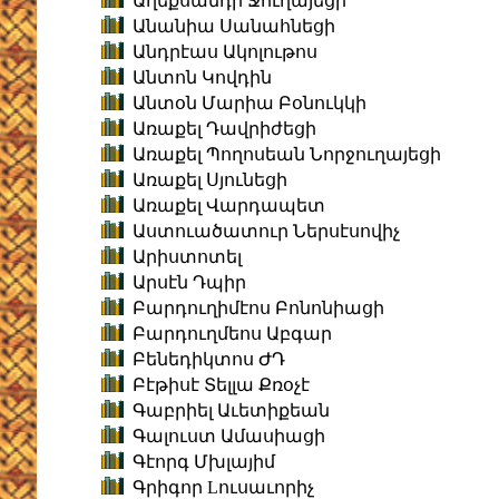
Աղեքսանդր Ջուղայեցի
Անանիա Սանահնեցի
Անդրէաս Ակոլութոս
Անտոն Կովդին
Անտօն Մարիա Բօնուկկի
Առաքել Դավրիժեցի
Առաքել Պողոսեան Նորջուղայեցի
Առաքել Սյունեցի
Առաքել Վարդապետ
Աստուածատուր Ներսէսովիչ
Արիստոտել
Արսէն Դպիր
Բարդուղիմէոս Բոնոնիացի
Բարդուղմեոս Աբգար
Բենեդիկտոս ԺԴ
Բէթիսէ Տելլա Քռօչէ
Գաբրիել Աւետիքեան
Գալուստ Ամասիացի
Գէորգ Մխլայիմ
Գրիգոր Lուսաւորիչ