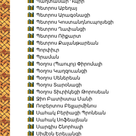
Պաղտասար Դպիր
Պետրոս Աբեղայ
Պետրոս Արագօնացի
Պետրոս Կոստանդնուպոլսեցի
Պետրոս Ղափանցի
Պետրոս Ռիքարտ
Պետրոս Քալանթարեան
Պորփիւր
Պրաման
Պօղոս (Պաուլոյ) Փիրոմալի
Պօղոս Կաղզուանցի
Պօղոս Սեներեան
Պօղոս Տարօնացի
Պօղոս Տիւրիկեցի Թորոսեան
Ջիո Բատիստա Մանի
Ռոբերտոս Բելլարմինոս
Սահակ Բերիացի Պրոնեան
Սահակ Սոֆեալեան
Սարգիս Շնորհալի
Սիմէօն Երեւանցի