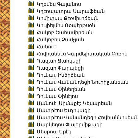
Կղեմես Գալանոս
Կղէոպատրա Սարաֆեան
Կոմիտաս Քէօմիւրճեան
Կուլիելմոս Ռօպէրթսօն
Հակոբ Շահամիրեան
Հակոբոս Չամչյան
Հանուէ
Հովհաննէս Կարմելիտական Բոբիկ
Ղազար Ջահկեցի
Ղազար Փարպեցի
Ղուկաս Ինճիճեան
Ղուկաս Վանանդեցի Նուրիջանեան
Ղուկաս Փինեղեան
Ղուկաս Փինէլոս
Մանուէլ Սրմաքէշ Կեսարեան
Մատթէոս Եւդոկացի
Մատթէոս Վանանդեցի Հովհաննիսեա
Մարկեղոս Փալերմիթացի
Մեսրոպ Երէց