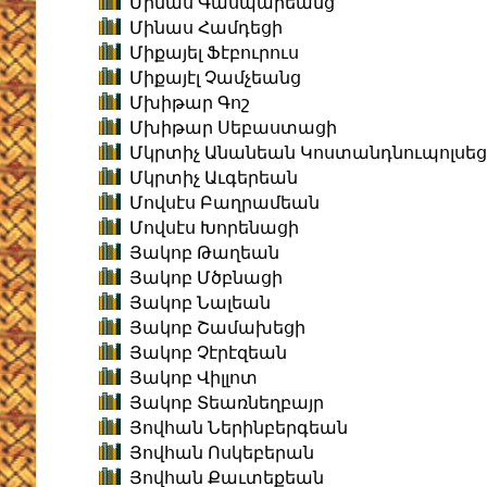
Մինաս Գասպարեանց
Մինաս Համդեցի
Միքայել Ֆէբուրուս
Միքայէլ Չամչեանց
Մխիթար Գոշ
Մխիթար Սեբաստացի
Մկրտիչ Անանեան Կոստանդնուպոլսեց
Մկրտիչ Աւգերեան
Մովսէս Բաղրամեան
Մովսէս Խորենացի
Յակոբ Թաղեան
Յակոբ Մծբնացի
Յակոբ Նալեան
Յակոբ Շամախեցի
Յակոբ Չէրէզեան
Յակոբ Վիլլոտ
Յակոբ Տեառնեղբայր
Յովհան Ներինբերգեան
Յովհան Ոսկեբերան
Յովհան Քաւտեքեան