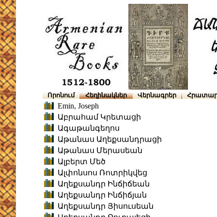
Որոնում
Հեղինակներ
Վերնագրեր
Հրատար
Emin, Joseph
Աբրահամ Կրետացի
Ագաթանգեղոս
Աթանաս Աղեքսանդրացի
Աթանաս Մերասեան
Ալբերտ Մեծ
Ալփոնսոս Ռոտրիկվեց
Աղեքսանդր Ինճիճեան
Աղեքսանդր Ինճիճյան
Աղեքսանդր Յիսուսեան