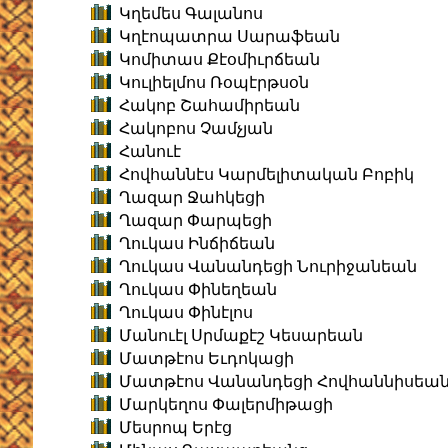
Կղեմես Գալանոս
Կղէոպատրա Սարաֆեան
Կոմիտաս Քէօմիւրճեան
Կուլիելմոս Ռօպէրթսօն
Հակոբ Շահամիրեան
Հակոբոս Չամչյան
Հանուէ
Հովհաննէս Կարմելիտական Բոբիկ
Ղազար Ջահկեցի
Ղազար Փարպեցի
Ղուկաս Ինճիճեան
Ղուկաս Վանանդեցի Նուրիջանեան
Ղուկաս Փինեղեան
Ղուկաս Փինէլոս
Մանուէլ Սրմաքէշ Կեսարեան
Մատթէոս Եւդոկացի
Մատթէոս Վանանդեցի Հովհաննիսեա
Մարկեղոս Փալերմիթացի
Մեսրոպ Երէց