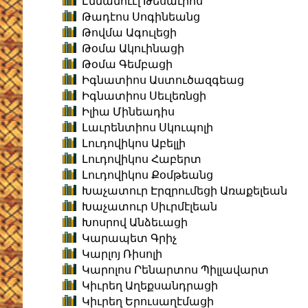
Էմմանուէլ Թեսաւրոս
Թադէոս Սոգինեանց
Թովմա Ագուլեցի
Թօմա Ակուինացի
Թօմա Գեմբացի
Իգնատիոս Աստուծազգեաց
Իգնատիոս Սեւլեռնցի
Իլիա Մինեադիս
Լաւրենտիոս Սկուպոլի
Լուդովիկոս Աբելլի
Լուդովիկոս Հաբերտ
Լուդովիկոս Քօմթեանց
Խաչատուր Էրզրումեցի Առաքելեան
Խաչատուր Սիւրմէլեան
Խոսրով Անձեւացի
Կարապետ Գրիչ
Կարլոյ Ռիսոլի
Կարոլոս Րենարտոս Պիլլավարտ
Կիւրեղ Աղեքսանդրացի
Կիւրեղ Երուսաղէմացի