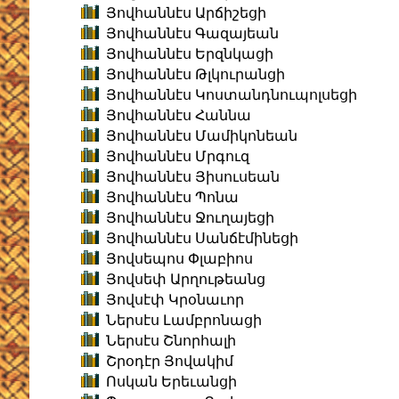
Յովհաննէս Արճիշեցի
Յովհաննէս Գազայեան
Յովհաննէս Երզնկացի
Յովհաննէս Թլկուրանցի
Յովհաննէս Կոստանդնուպոլսեցի
Յովհաննէս Հաննա
Յովհաննէս Մամիկոնեան
Յովհաննէս Մրգուզ
Յովհաննէս Յիսուսեան
Յովհաննէս Պոնա
Յովհաննէս Ջուղայեցի
Յովհաննէս Սանճէմինեցի
Յովսեպոս Փլաբիոս
Յովսեփ Արղութեանց
Յովսէփ Կրօնաւոր
Ներսէս Լամբրոնացի
Ներսէս Շնորհալի
Շրօդէր Յովակիմ
Ոսկան Երեւանցի