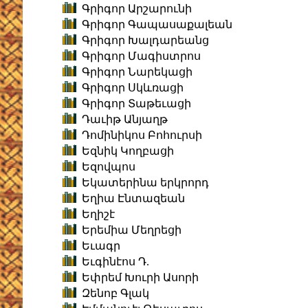
Գրիգոր Արշարունի
Գրիգոր Գապասաքալեան
Գրիգոր Խալդարեանց
Գրիգոր Մագիստրոս
Գրիգոր Նարեկացի
Գրիգոր Սկևռացի
Գրիգոր Տաթեւացի
Դաւիթ Անյաղթ
Դոմինիկոս Բոհուրսի
Եզնիկ Կողբացի
Եզովպոս
Եկատերինա երկրորդ
Եղիա Էնտազեան
Եղիշէ
Երեմիա Մեղրեցի
Եւագր
Եւգինէոս Դ.
Եփրեմ Խուրի Ասորի
Զենոբ Գլակ