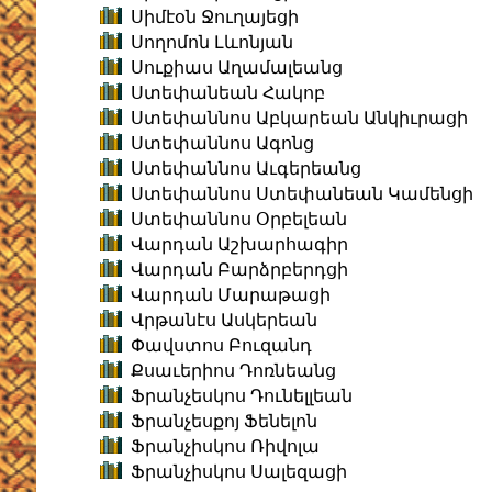
Սիմէօն Ջուղայեցի
Սողոմոն Լևոնյան
Սուքիաս Աղամալեանց
Ստեփանեան Հակոբ
Ստեփաննոս Աբկարեան Անկիւրացի
Ստեփաննոս Ագոնց
Ստեփաննոս Աւգերեանց
Ստեփաննոս Ստեփանեան Կամենցի
Ստեփաննոս Օրբելեան
Վարդան Աշխարհագիր
Վարդան Բարձրբերդցի
Վարդան Մարաթացի
Վրթանէս Ասկերեան
Փավստոս Բուզանդ
Քսաւերիոս Դոռնեանց
Ֆրանչեսկոս Դունելլեան
Ֆրանչեսքոյ Ֆենելոն
Ֆրանչիսկոս Ռիվոլա
Ֆրանչիսկոս Սալեզացի