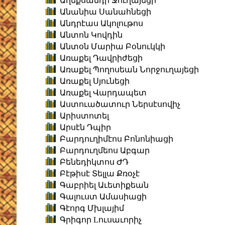
Աղեքսանդր Ջուղայեցի
Անանիա Սանահնեցի
Անդրէաս Ակոլութոս
Անտոն Կովդին
Անտօն Մարիա Բօնուկկի
Առաքել Դավրիժեցի
Առաքել Պողոսեան Նորջուղայեցի
Առաքել Սյունեցի
Առաքել Վարդապետ
Աստուածատուր Ներսէսովիչ
Արիստոտել
Արսէն Դպիր
Բարդուղիմէոս Բոնոնիացի
Բարդուղմեոս Աբգար
Բենեդիկտոս ԺԴ
Բէթիսէ Տելլա Քռօչէ
Գաբրիել Աւետիքեան
Գալուստ Ամասիացի
Գէորգ Մխլայիմ
Գրիգոր Lուսաւորիչ