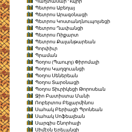
Պաղտասար Դպիր
Պետրոս Աբեղայ
Պետրոս Արագօնացի
Պետրոս Կոստանդնուպոլսեցի
Պետրոս Ղափանցի
Պետրոս Ռիքարտ
Պետրոս Քալանթարեան
Պորփիւր
Պրաման
Պօղոս (Պաուլոյ) Փիրոմալի
Պօղոս Կաղզուանցի
Պօղոս Սեներեան
Պօղոս Տարօնացի
Պօղոս Տիւրիկեցի Թորոսեան
Ջիո Բատիստա Մանի
Ռոբերտոս Բելլարմինոս
Սահակ Բերիացի Պրոնեան
Սահակ Սոֆեալեան
Սարգիս Շնորհալի
Սիմէօն Երեւանցի