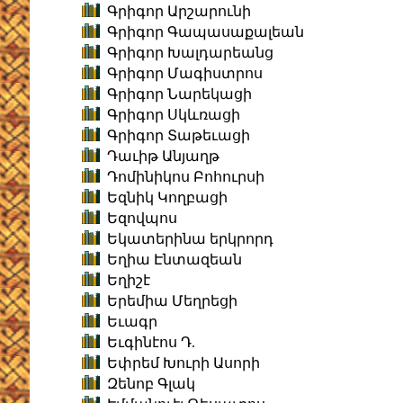
Գրիգոր Արշարունի
Գրիգոր Գապասաքալեան
Գրիգոր Խալդարեանց
Գրիգոր Մագիստրոս
Գրիգոր Նարեկացի
Գրիգոր Սկևռացի
Գրիգոր Տաթեւացի
Դաւիթ Անյաղթ
Դոմինիկոս Բոհուրսի
Եզնիկ Կողբացի
Եզովպոս
Եկատերինա երկրորդ
Եղիա Էնտազեան
Եղիշէ
Երեմիա Մեղրեցի
Եւագր
Եւգինէոս Դ.
Եփրեմ Խուրի Ասորի
Զենոբ Գլակ