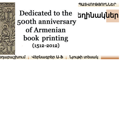
Տուն
Օգնություն
ՆԱԽԱՊԱՏՎՈՒԹՅՈՒՆՆԵՐ
հեղինակներ
եղաբաշխում
Վերնագրեր Ա-Ֆ
Նյութի տեսակ