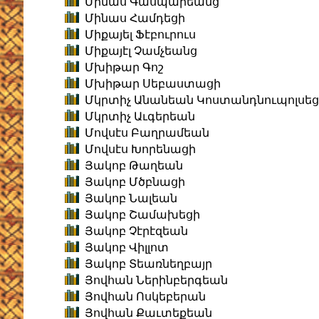
Մինաս Գասպարեանց
Մինաս Համդեցի
Միքայել Ֆէբուրուս
Միքայէլ Չամչեանց
Մխիթար Գոշ
Մխիթար Սեբաստացի
Մկրտիչ Անանեան Կոստանդնուպոլսեց
Մկրտիչ Աւգերեան
Մովսէս Բաղրամեան
Մովսէս Խորենացի
Յակոբ Թաղեան
Յակոբ Մծբնացի
Յակոբ Նալեան
Յակոբ Շամախեցի
Յակոբ Չէրէզեան
Յակոբ Վիլլոտ
Յակոբ Տեառնեղբայր
Յովհան Ներինբերգեան
Յովհան Ոսկեբերան
Յովհան Քաւտեքեան