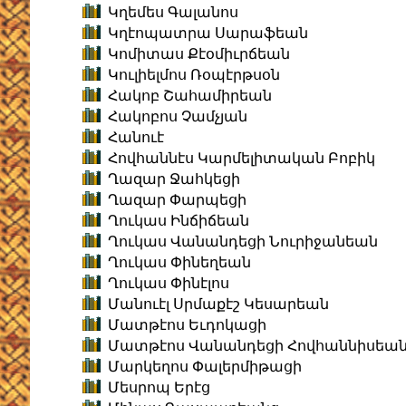
Կղեմես Գալանոս
Կղէոպատրա Սարաֆեան
Կոմիտաս Քէօմիւրճեան
Կուլիելմոս Ռօպէրթսօն
Հակոբ Շահամիրեան
Հակոբոս Չամչյան
Հանուէ
Հովհաննէս Կարմելիտական Բոբիկ
Ղազար Ջահկեցի
Ղազար Փարպեցի
Ղուկաս Ինճիճեան
Ղուկաս Վանանդեցի Նուրիջանեան
Ղուկաս Փինեղեան
Ղուկաս Փինէլոս
Մանուէլ Սրմաքէշ Կեսարեան
Մատթէոս Եւդոկացի
Մատթէոս Վանանդեցի Հովհաննիսեա
Մարկեղոս Փալերմիթացի
Մեսրոպ Երէց