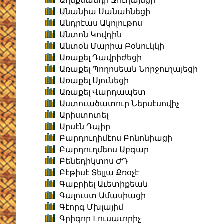
Աղեքսանդր Ջուղայեցի
Անանիա Սանահնեցի
Անդրէաս Ակոլութոս
Անտոն Կովդին
Անտօն Մարիա Բօնուկկի
Առաքել Դավրիժեցի
Առաքել Պողոսեան Նորջուղայեցի
Առաքել Սյունեցի
Առաքել Վարդապետ
Աստուածատուր Ներսէսովիչ
Արիստոտել
Արսէն Դպիր
Բարդուղիմէոս Բոնոնիացի
Բարդուղմեոս Աբգար
Բենեդիկտոս ԺԴ
Բէթիսէ Տելլա Քռօչէ
Գաբրիել Աւետիքեան
Գալուստ Ամասիացի
Գէորգ Մխլայիմ
Գրիգոր Lուսաւորիչ