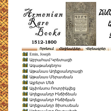
Որոնում
Հեղինակներ
Վերնագրեր
Emin, Joseph
Աբրահամ Կրետացի
Ագաթանգեղոս
Աթանաս Աղեքսանդրացի
Աթանաս Մերասեան
Ալբերտ Մեծ
Ալփոնսոս Ռոտրիկվեց
Աղեքսանդր Ինճիճեան
Աղեքսանդր Ինճիճյան
Աղեքսանդր Յիսուսեան