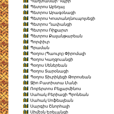
Պաղտասար Դպիր
Պետրոս Աբեղայ
Պետրոս Արագօնացի
Պետրոս Կոստանդնուպոլսեցի
Պետրոս Ղափանցի
Պետրոս Ռիքարտ
Պետրոս Քալանթարեան
Պորփիւր
Պրաման
Պօղոս (Պաուլոյ) Փիրոմալի
Պօղոս Կաղզուանցի
Պօղոս Սեներեան
Պօղոս Տարօնացի
Պօղոս Տիւրիկեցի Թորոսեան
Ջիո Բատիստա Մանի
Ռոբերտոս Բելլարմինոս
Սահակ Բերիացի Պրոնեան
Սահակ Սոֆեալեան
Սարգիս Շնորհալի
Սիմէօն Երեւանցի