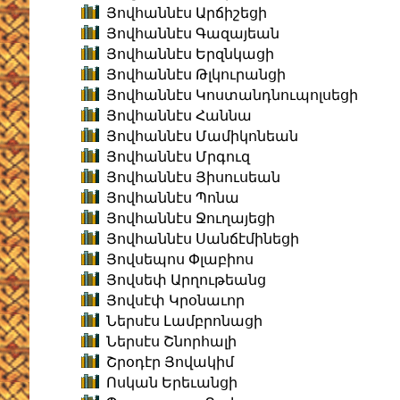
Յովհաննէս Արճիշեցի
Յովհաննէս Գազայեան
Յովհաննէս Երզնկացի
Յովհաննէս Թլկուրանցի
Յովհաննէս Կոստանդնուպոլսեցի
Յովհաննէս Հաննա
Յովհաննէս Մամիկոնեան
Յովհաննէս Մրգուզ
Յովհաննէս Յիսուսեան
Յովհաննէս Պոնա
Յովհաննէս Ջուղայեցի
Յովհաննէս Սանճէմինեցի
Յովսեպոս Փլաբիոս
Յովսեփ Արղութեանց
Յովսէփ Կրօնաւոր
Ներսէս Լամբրոնացի
Ներսէս Շնորհալի
Շրօդէր Յովակիմ
Ոսկան Երեւանցի