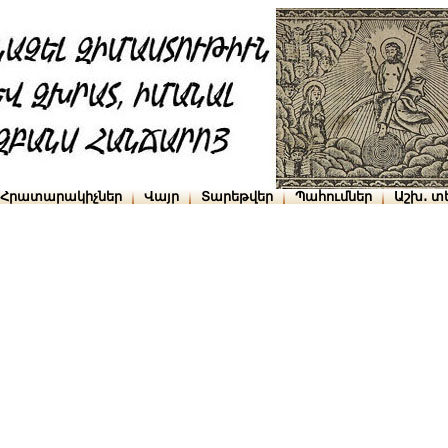
Հրատարակիչներ
Վայր
Տարեթվեր
Պահումներ
Աշխ․ տ