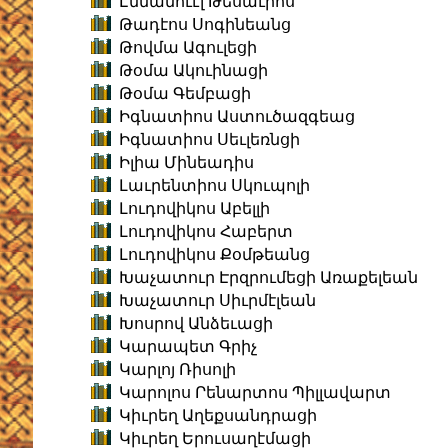
Էմմանուէլ Թեսաւրոս
Թադէոս Սոգինեանց
Թովմա Ագուլեցի
Թօմա Ակուինացի
Թօմա Գեմբացի
Իգնատիոս Աստուծազգեաց
Իգնատիոս Սեւլեռնցի
Իլիա Մինեադիս
Լաւրենտիոս Սկուպոլի
Լուդովիկոս Աբելլի
Լուդովիկոս Հաբերտ
Լուդովիկոս Քօմթեանց
Խաչատուր Էրզրումեցի Առաքելեան
Խաչատուր Սիւրմէլեան
Խոսրով Անձեւացի
Կարապետ Գրիչ
Կարլոյ Ռիսոլի
Կարոլոս Րենարտոս Պիլլավարտ
Կիւրեղ Աղեքսանդրացի
Կիւրեղ Երուսաղէմացի