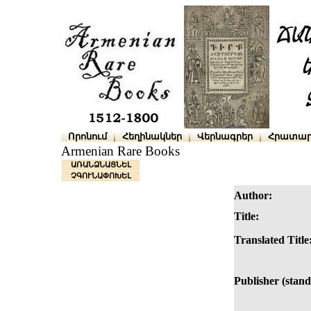
Որոնում
Հեղինակներ
Վերնագրեր
Հրատար
Armenian Rare Books
ԱՌԱՆՁՆԱՑՆԵԼ
ՉԳՈՒՆԱՓՈԽԵԼ
Author:
Title:
Translated Title
Publisher (stand