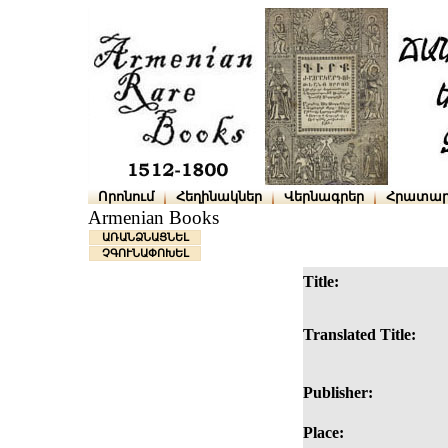
Որոնում
Հեղինակներ
Վերնագրեր
Հրատար
Armenian Books
ԱՌԱՆՁՆԱՑՆԵԼ
ՉԳՈՒՆԱՓՈԽԵԼ
Title:
Translated Title:
Publisher:
Place: