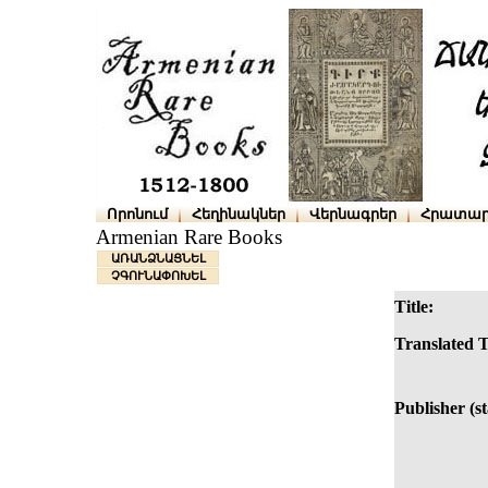
Որոնում
Հեղինակներ
Վերնագրեր
Հրատար
Armenian Rare Books
ԱՌԱՆՁՆԱՑՆԵԼ
ՉԳՈՒՆԱՓՈԽԵԼ
Title:
Translated T
Publisher (s