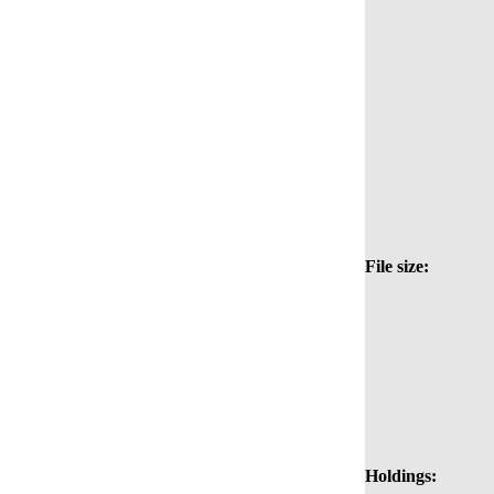
File size:
Holdings: