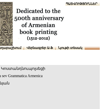
Տուն
Օգնություն
ՆԱԽԱՊԱՏՎՈՒԹՅՈՒՆՆԵՐ
եղաբաշխում
Վերնագրեր Ա-Ֆ
Նյութի տեսակ
 Կոստանդնուպոլսեցի
ca sev Grammatica Armenica
նյան