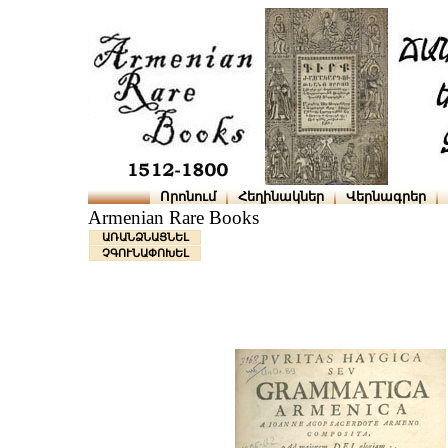
Որոնում
Հեղինակներ
Վերնագրեր
Armenian Rare Books
ԱՌԱՆՁՆԱՑՆԵԼ
ՉԳՈՒՆԱՓՈԽԵԼ