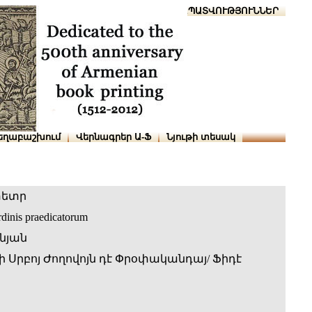
Տուն
Օգնություն
ՆԱԽԱՊԱՏՎՈՒԹՅՈՒՆՆԵՐ
եղաբաշխում
Վերնագրեր Ա-Ֆ
Նյութի տեսակ
տետր
rdinis praedicatorum
նյան
 Սրբոյ Ժողովոյն դէ Փրօփականդայ/ Ֆիդէ