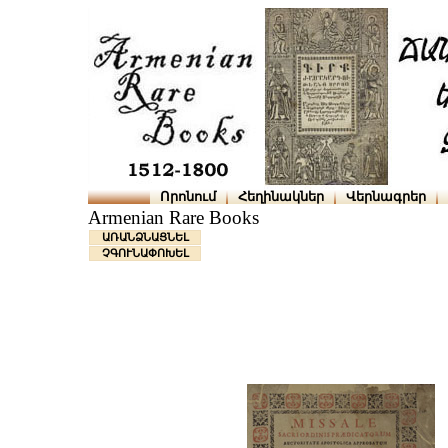
Որոնում
Հեղինակներ
Վերնագրեր
Armenian Rare Books
ԱՌԱՆՁՆԱՑՆԵԼ
ՉԳՈՒՆԱՓՈԽԵԼ