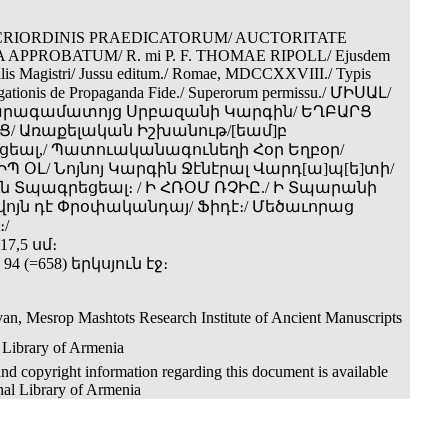
CRIORDINIS PRAEDICATORUM/ AUCTORITATE
APPROBATUM/ R. mi P. F. THOMAE RIPOLL/ Ejusdem
alis Magistri/ Jussu editum./ Romae, MDCCXXVIII./ Typis
gationis de Propaganda Fide./ Superorum permissu./ ՄԻՍԱԼ/
արագամատոյց Սրբազանի Կարգին/ ԵՂԲԱՐՑ
/ Առաքելական Իշխանութ/[եամ]բ
ալ,/ Պատուականագունեղի Հօր Եղբօր/
Պ ՕԼ/ Նոյնոյ Կարգին Ջէնէրալ Վարդ[ա]պ[ե]տի/
 Տպագրեցեալ։ / Ի ՀՌՕՄ ՌՉԻԸ./ Ի Տպարանի
վոյն դէ Փրօփականդայ/ Ֆիդէ։/ Մեծաւորաց
/
17,5 սմ։
2, 94 (=658) երկսյուն էջ։
an, Mesrop Mashtots Research Institute of Ancient Manuscripts
 Library of Armenia
nd copyright information regarding this document is available
nal Library of Armenia