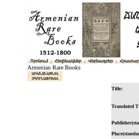
Որոնում
Հեղինակներ
Վերնագրեր
Հրատար
Armenian Rare Books
ԱՌԱՆՁՆԱՑՆԵԼ
ՉԳՈՒՆԱՓՈԽԵԼ
Title:
Translated Ti
Publisher(st
Place(standa