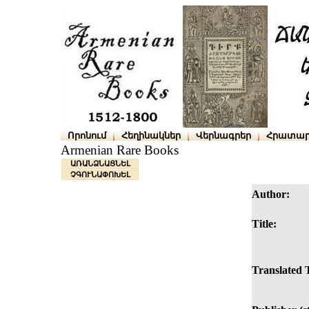
Որոնում
Հեղինակներ
Վերնագրեր
Հրատար
Armenian Rare Books
ԱՌԱՆՁՆԱՑՆԵԼ
ՉԳՈՒՆԱՓՈԽԵԼ
Author:
Title:
Translated T