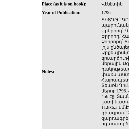
Place (as it is on book):
Վէնէտիկ
Year of Publication:
1796
ՏԻՏՂԹ.՝ ԳՐ
պարունակի
Երկրորդ՝ 
Երրորդ՝ Հ
Չորրորդ՝ 
լոյս ընծա
Արքեպիսկոպ
զուարճութ
մերային Ա
դակութեամ
Notes:
փառս աստու
Հայրապետո
Տեառն Ղու
մերոյ։ 179
456 էջ: Տա
լատինատա
11,8x6,3 ս
դիագրամ՝ 
զարդագրեր
օգտագործվ