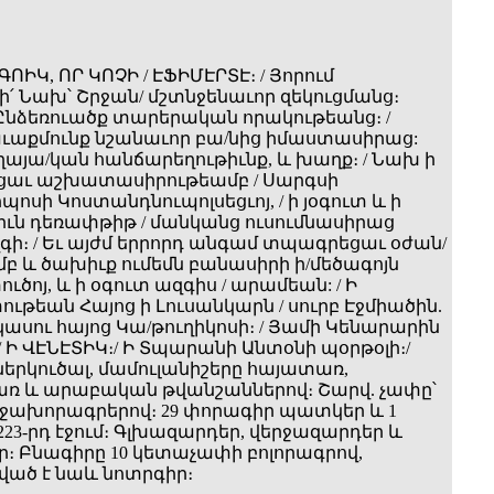
ԳՈԻԿ, ՈՐ ԿՈՉԻ / ԷՖԻՄԷՐՏԷ։ / Յորում
՛ Նախ՝ Շրջան/ մշտնջենաւոր զեկուցմանց։
/ Ընձեռուածք տարերական որակութեանց։ /
աւաքմունք նշանաւոր բա/նից իմաստասիրաց:
Տղայա/կան հանճարեղութիւնք, և խաղք։ / Նախ ի
յեցաւ աշխատասիրութեամբ / Սարգսի
ոսի Կոստանդնուպոլսեցւոյ, / ի յօգուտ և ի
իւն դեռափթիթ / մանկանց ուսումնասիրաց
զգի։ / Եւ այժմ երրորդ անգամ տպագրեցաւ օժան/
բ և ծախիւք ումեմն բանասիրի ի/մեծագոյն
ծոյ, և ի օգուտ ազգիս / արամեան: / Ի
ւթեան Հայոց ի Լուսանկարն / սուրբ Էջմիածին.
կասու հայոց Կա/թուղիկոսի։ / Յամի Կենարարին
6. / Ի ՎԷՆԷՏԻԿ։/ Ի Տպարանի Անտօնի պօրթօլի։/
սներկուծալ, մամուլանիշերը հայատառ,
ռ և արաբական թվանշաններով։ Շարվ. չափը՝
մ։Էջախորագրերով։ 29 փորագիր պատկեր և 1
223-րդ էջում։ Գլխազարդեր, վերջազարդեր և
։ Բնագիրը 10 կետաչափի բոլորագրով,
ած է նաև նոտրգիր։