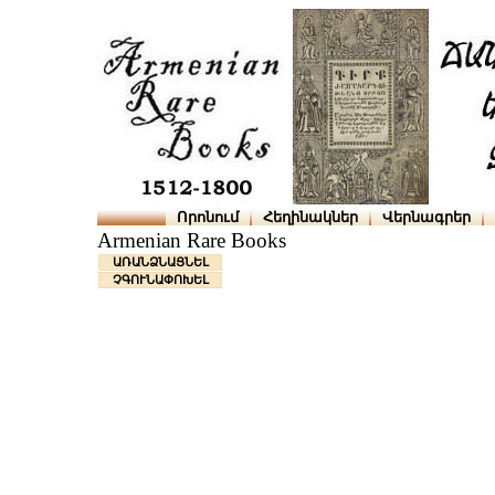
Որոնում
Հեղինակներ
Վերնագրեր
Armenian Rare Books
ԱՌԱՆՁՆԱՑՆԵԼ
ՉԳՈՒՆԱՓՈԽԵԼ