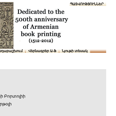
Տուն
Օգնություն
ՆԱԽԱՊԱՏՎՈՒԹՅՈՒՆՆԵՐ
եղաբաշխում
Վերնագրեր Ա-Ֆ
Նյութի տեսակ
ի Բորտոլիի
րթօլի