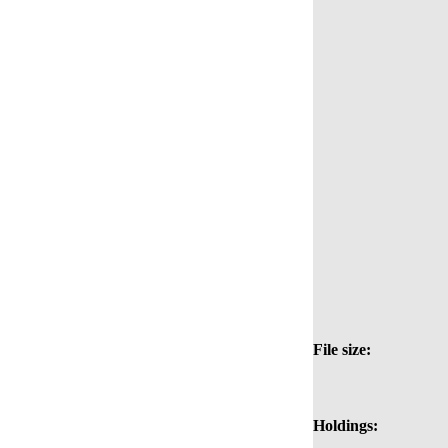
File size:
Holdings: