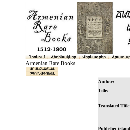
Որոնում
Հեղինակներ
Վերնագրեր
Հրատար
Armenian Rare Books
ԱՌԱՆՁՆԱՑՆԵԼ
ՉԳՈՒՆԱՓՈԽԵԼ
Author:
Title:
Translated Title
Publisher (stan