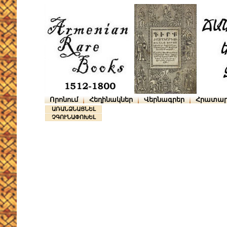
Որոնում
Հեղինակներ
Վերնագրեր
Հրատար
ԱՌԱՆՁՆԱՑՆԵԼ
ՉԳՈՒՆԱՓՈԽԵԼ