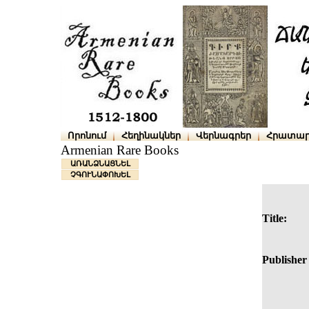
Որոնում
Հեղինակներ
Վերնագրեր
Հրատար
Armenian Rare Books
ԱՌԱՆՁՆԱՑՆԵԼ
ՉԳՈՒՆԱՓՈԽԵԼ
Title:
Publisher 