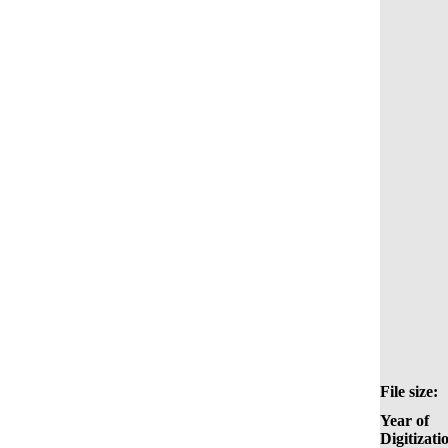
File size:
Year of
Digitizati