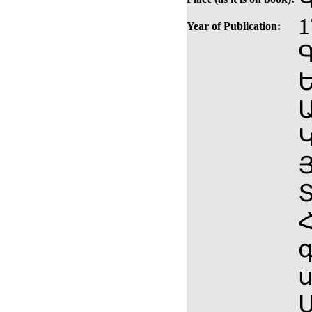
1
Year of Publication:
Ե
Ա
Կ
Յ
Տ
Հ
գ
ս