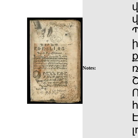
ի
ք
ռ
Notes:
Շ