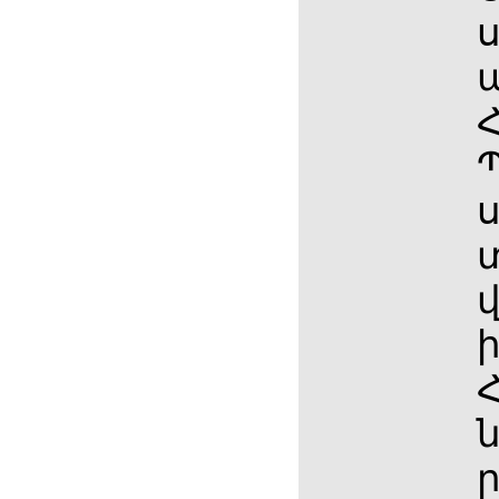
ս
Հ
ս
ն