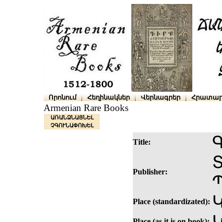
Որոնում
Հեղինակներ
Վերնագրեր
Հրատար
Armenian Rare Books
ԱՌԱՆՁՆԱՑՆԵԼ
ՉԳՈՒՆԱՓՈԽԵԼ
Title:
Publisher:
Կ
Place (standardizated):
Place (as it is on book):