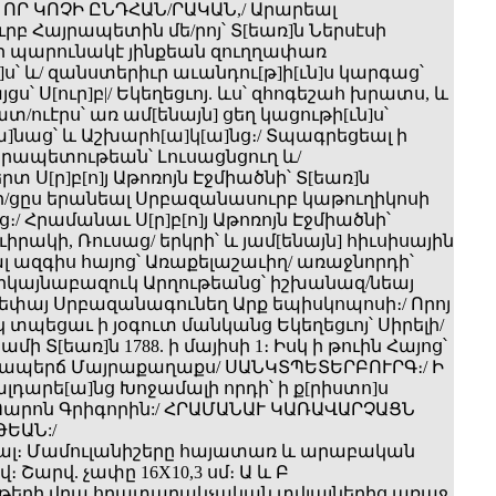
/ ՈՐ ԿՈՉԻ ԸՆԴՀԱՆ/ՐԱԿԱՆ,/ Արարեալ
բ Հայրապետին մե/րոյ՝ Տ[եառ]ն Ներսէսի
 Որ պարունակէ յինքեան զուղղափառ
ս՝ և/ զանստերիւր աւանդու[թ]ի[ւն]ս կարգաց՝
՝ Ս[ուր]բ|/ Եկեղեցւոյ. ևս՝ զհոգեշահ խրատս, և
/ուէրս՝ առ ամ[ենայն] ցեղ կացութի[ւն]ս՝
[ա]նաց՝ և Աշխարհ[ա]կ[ա]նց։/ Տպագրեցեալ ի
րապետութեան՝ Լուսացնցուղ և/
տ Ս[ր]բ[ո]յ Աթոռոյն Էջմիածնի՝ Տ[եառ]ն
ի/ցըս երանեալ Սրբազանասուրբ կաթուղիկոսի
։/ Հրամանաւ Ս[ր]բ[ո]յ Աթոռոյն Էջմիածնի՝
իրակի, Ռուսաց/ երկրի՝ և յամ[ենայն] հիւսիսային
լ ազգիս հայոց՝ Առաքելաշաւիղ/ առաջնորդի՝
րկայնաբազուկ Արղութեանց՝ իշխանազ/նեայ
սեփայ Սրբազանագունեղ Արք եպիսկոպոսի։/ Որոյ
 տպեցաւ ի յօգուտ մանկանց Եկեղեցւոյ՝ Սիրելի/
Յամի Տ[եառ]ն 1788. ի մայիսի 1։ Իսկ ի թուին Հայոց՝
սերապերճ Մայրաքաղաքս/ ՍԱՆԿՏՊԵՏԵՐԲՈՒՐԳ։/ Ի
արե[ա]նց Խոջամալի որդի՝ ի ք[րիստո]ս
Պարոն Գրիգորին:/ ՀՐԱՄԱՆԱՒ ԿԱՌԱՎԱՐՉԱՑՆ
ԵԱՆ:/
ծալ։ Մամուլանիշերը հայատառ և արաբական
 Շարվ. չափը 16X10,3 սմ։ Ա և Բ
երի վրա հրատարակչական տվյալներից առաջ