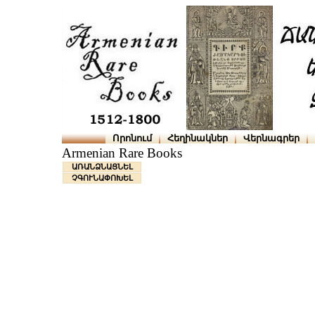
Որոնում
Հեղինակներ
Վերնագրեր
Armenian Rare Books
ԱՌԱՆՁՆԱՑՆԵԼ
ՉԳՈՒՆԱՓՈԽԵԼ