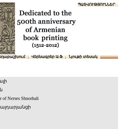
Տուն
Օգնություն
ՆԱԽԱՊԱՏՎՈՒԹՅՈՒՆՆԵՐ
եղաբաշխում
Վերնագրեր Ա-Ֆ
Նյութի տեսակ
ալի
ն
er of Nerses Shnorhali
Խալդարյանցի