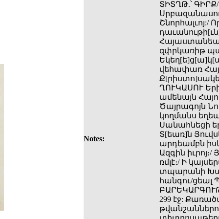
ՏԻՏՂԹ.՝ ԳԻՐՔ
Սրբազանասուր
Շնորհալւոյ:/
դաւանութի[ւն]
Հայաստանեայցս
զփրկառիթ պատ
Եկեղ[ե]ց[ա]կ
վեհափառ Հայ
Ք[րիստո]սակեր
ՂՈՒԿԱՍՈՒ Եր
ամենայն Հայոց
Ծայրագոյն Նու
կողմանս եղեա
Սանահնեցի ե
Տ[եառ]ն Յուվ
Notes:
արդեամբն իսկ
Ազգին իւրոյ։/ 
ռմլէ։/ Ի կայ
տպարանի Խալդ
հանգու/ցեալ 
ԲԱՐԵԿԱՐԳՈՒԹ
299 էջ: Քառա
թվանշաններով։
տիտղոսաթերթ