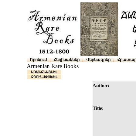
Որոնում
Հեղինակներ
Վերնագրեր
Հրատար
Armenian Rare Books
ԱՌԱՆՁՆԱՑՆԵԼ
ՉԳՈՒՆԱՓՈԽԵԼ
Author:
Title: