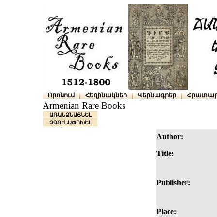
Որոնում
Հեղինակներ
Վերնագրեր
Հրատար
Armenian Rare Books
ԱՌԱՆՁՆԱՑՆԵԼ
ՉԳՈՒՆԱՓՈԽԵԼ
Author:
Title:
Publisher:
Place: