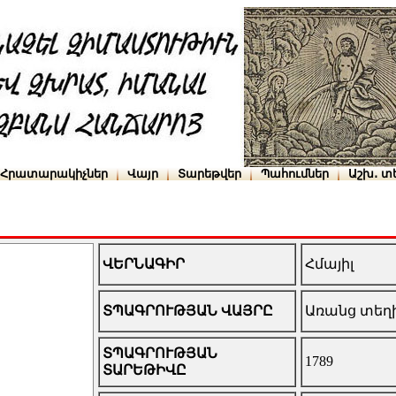
Հրատարակիչներ
Վայր
Տարեթվեր
Պահումներ
Աշխ․ տ
ՎԵՐՆԱԳԻՐ
Հմայիլ
ՏՊԱԳՐՈՒԹՅԱՆ ՎԱՅՐԸ
Առանց տեղ
ՏՊԱԳՐՈՒԹՅԱՆ
1789
ՏԱՐԵԹԻՎԸ