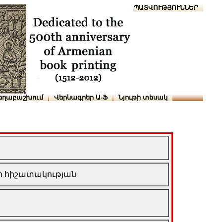
Տուն
Օգնություն
ՆԱԽԱՊԱՏՎՈՒԹՅՈՒՆՆԵՐ
եղաբաշխում
Վերնագրեր Ա-Ֆ
Նյութի տեսակ
ի հիշատակության