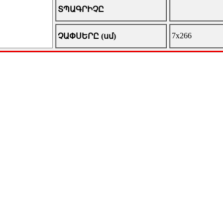
ՏՊԱԳՐԻՉԸ
7x266
ՉԱՓՍԵՐԸ (սմ)