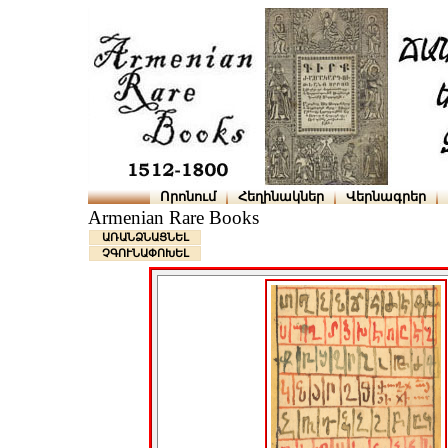
Որոնում
Հեղինակներ
Վերնագրեր
Armenian Rare Books
ԱՌԱՆՁՆԱՑՆԵԼ
ՉԳՈՒՆԱՓՈԽԵԼ