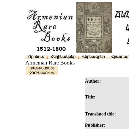
Որոնում
Հեղինակներ
Վերնագրեր
Հրատար
Armenian Rare Books
ԱՌԱՆՁՆԱՑՆԵԼ
ՉԳՈՒՆԱՓՈԽԵԼ
Author:
Title:
Translated title:
Publisher: