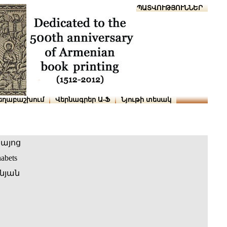
Տուն
Օգնություն
ՆԱԽԱՊԱՏՎՈՒԹՅՈՒՆՆԵՐ
եղաբաշխում
Վերնագրեր Ա-Ֆ
Նյութի տեսակ
հայոց
abets
նյան