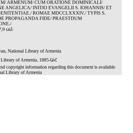
M/ ARMENUM/ CUM ORATIONE DOMINICALI/
E ANGELICA/ INITIO EVANGELII S. IOHANNIS/ ET
ENITENTIAE./ ROMAE MDCCLXXXIV./ TYPIS S.
DE PROPAGANDA FIDE/ PRAESTDUM
NE./
,9 սմ։
an, National Library of Armenia
 Library of Armenia, 1885-ԱՀ
nd copyright information regarding this document is available
nal Library of Armenia