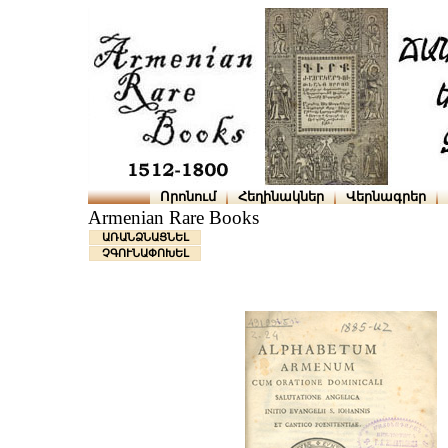
Որոնում
Հեղինակներ
Վերնագրեր
Armenian Rare Books
ԱՌԱՆՁՆԱՑՆԵԼ
ՉԳՈՒՆԱՓՈԽԵԼ