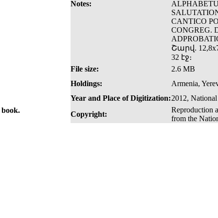
Notes:
ALPHABETU
SALUTATION
CANTICO PO
CONGREG. 
ADPROBATIO
Շարվ. 12,8x7
32 էջ։
File size:
2.6 MB
Holdings:
Armenia, Yerev
Year and Place of Digitization:
2012, National
Reproduction a
e book.
Copyright:
from the Natio