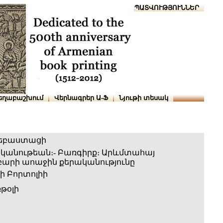
Տուն
Օգնություն
ՆԱԽԱՊԱՏՎՈՒԹՅՈՒՆՆԵՐ
եղաբաշխում
Վերնագրեր Ա-Ֆ
Նյութի տեսակ
եբաստացի
ականութեան։- Բառգիրք։ Արևմտահայ
րի աոաջին քերականությունը
ի Բորտոլիի
թօլի