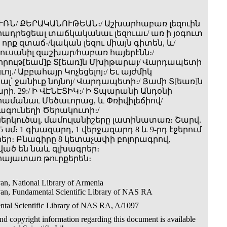
ՈՒՌՆ/ ՔԵՐԱԿԱՆՈՒԹԵԱՆ։/ Աշխարհաբառ լեզուին
րադրեցեալ տաճկականաւ լեզուաւ/ առ ի յօգուտ
, որք զտաճ-/կական լեզու միայն գիտեն, և/
ւսանիլ զաշխար/հաբառ հայերէնն։/
ութ[եամ]բ Տ[եառ]ն Մխիթարայ/ Վարդապետի
յ./ Աբբահայր Կոչեցելոյ։/ Եւ այժմիկ
՝ ջանիւք նոյնոյ/ Վարդապետի։/ Յամի Տ[եառ]ն
վարի. 29:/ Ի ՎԷՆԷՏԻԿ։/ Ի Տպարանի Անդօնի
Հրամանաւ Մեծաւորաց, և Փռիվիլեճիով/
գունեղի Ծերակուտի։/
սներկուծալ, մամուլանիշերը լատինատառ։ Շարվ.
.5 սմ։ 1 գխազարդ, 1 վերջազարդ 8 և 9-րդ էջերում
եր։ Բնագիրը 8 կետաչափի բոլորագրով,
ած են նաև գլխագրեր։
 հայատառ թուրքերեն։
an, National Library of Armenia
an, Fundamental Scientific Library of NAS RA
tal Scientific Library of NAS RA, A/1097
d copyright information regarding this document is available