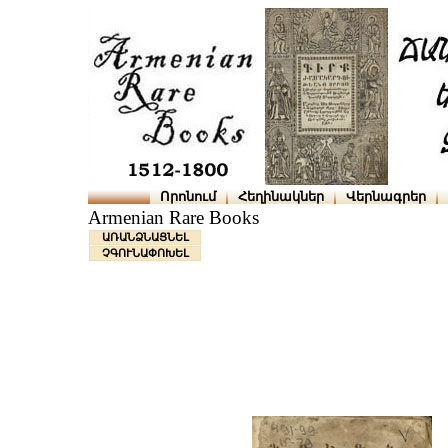
Որոնում
Հեղինակներ
Վերնագրեր
Armenian Rare Books
ԱՌԱՆՁՆԱՑՆԵԼ
ՉԳՈՒՆԱՓՈԽԵԼ