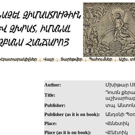
Հրատարակիչներ
Վայր
Տարեթվեր
Պահումներ
Աշխ․ տ
Author:
Մխիթար Ս
Դուռն քեր
Title:
աշխարհաբա
Publisher:
տպ. Անտոն
Publisher (as it is on book):
Անդօնի Պօռ
Place:
Վենետիկ
Place (as it is on book):
Վէնէտիկ