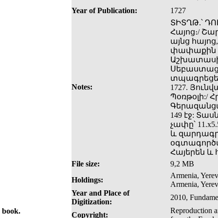
Year of Publication:
1727
ՏԻՏՂԹ.՝ Դ
Հայոց։/ Շա
այնց հայոց
փափաքին ո
Աշխատասիր
Սեբաստացւո
տպագրեցեալ
Notes:
1727. Յուն
Պօռթօլի:/ 
Գերազանցա
149 էջ: Տա
չափը՝ 11.x5
և զարդագր
օգտագործվ
Հայերեն և
File size:
9,2 MB
Armenia, Yerev
Holdings:
Armenia, Yerev
Year and Place of
2010, Fundamen
Digitization:
Reproduction an
e book.
Copyright: