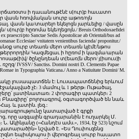
արճառօտս ի դաւանութէնէ ս[ուր]բ հաւատո
ր վասն հռովմական սուրբ աթոռ/ոյն
լ. վասն կա/տարելո եկելոցն յարևելից / վասըն
 ս[ուր]բ հըռոմա եկե/ղեցոյն./ Breuis Orthodoxaefidei
 ex praescri/pto Sanctae Sedis Apostolicae ab Orientali/bus ad
omanae Ecclesiae/ vnitatem venientibus facienda/ proponitur./
անօք սուրբ տեառն մերո տեառն կլէմէ/նթոս
թերրորդին/ Կազմեցաւ ի հըռոմ ի կազմա/արան
ոսաթ[ի]վ/ ծընընդեան տ[եառ]ն մերո/ յ[իսուս]ի
շղզ/ IVSSV/ Sanctiss. Domini nostri D. Clementis Papae
 Romae in Typographia Vaticana./ Anno a Natiuitate Domini/ M.
նակը լուսապատճեն է: Լուսապատճենից երևում
 էջակալված չէ։ 3 մամուլ և 1 թերթ։ Ութածալ,
շերը՝ լատինատառ։ 2 փորագիր պատկեր։ 2
 Բնագիրը՝ բոլորագրով, օգտագործված են նաև
այ. և լատին. լեզ.:
կարագրությունը կատարված է գրքի
ց, որը ազգային գրադարանին է ուղարկել Մ.
Ն. Ակինյանը («Հանդէս ամս.», 1934, էջ 523) նշում
 «կատարածին» նշված է. «Ես Ղուփուզենց
էրզնո եպիսկոպոս ի վերոգրեալ սուրբ հաւատո