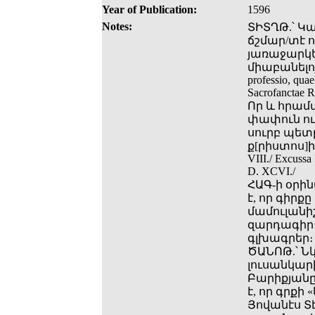
Year of Publication:
1596
Notes:
ՏԻՏՂԹ.՝ Կ
ճշմար/տէ ո
յառաջարկեա
միաբանելոյն/
professio, quae
Sacrofanctae R
Որ և հրամ
փափուն ու
սուրբ պետր
ք[րիստոս]ի. ռ
VIII./ Excussa
D. XCVI./
ՀԱԳ-ի օրի
է, որ գիրքը
մամուլանի
զարդագիր։
գլխագրեր։ Հ
ԾԱՆՈԹ.՝ Ն
լուսանկարի
Բարիքյանը։ 
է, որ գրքի
Յովանէս Տ