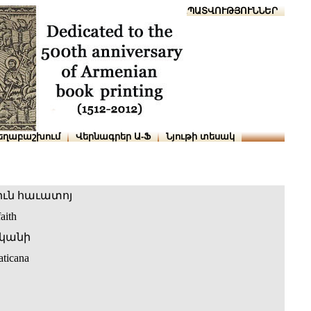
Տուն
Օգնություն
ՆԱԽԱՊԱՏՎՈՒԹՅՈՒՆՆԵՐ
եղաբաշխում
Վերնագրեր Ա-Ֆ
Նյութի տեսակ
ւն հաւատոյ
aith
կանի
aticana