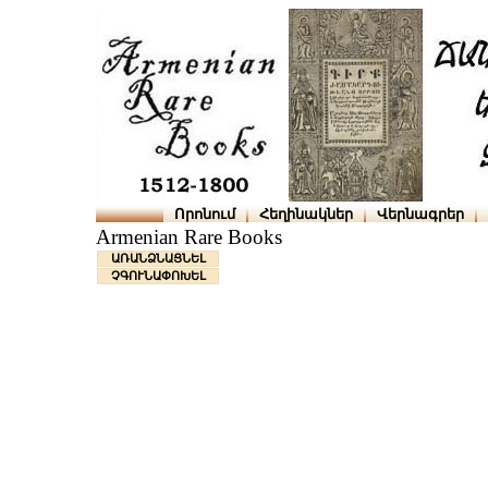
Որոնում
Հեղինակներ
Վերնագրեր
Armenian Rare Books
ԱՌԱՆՁՆԱՑՆԵԼ
ՉԳՈՒՆԱՓՈԽԵԼ