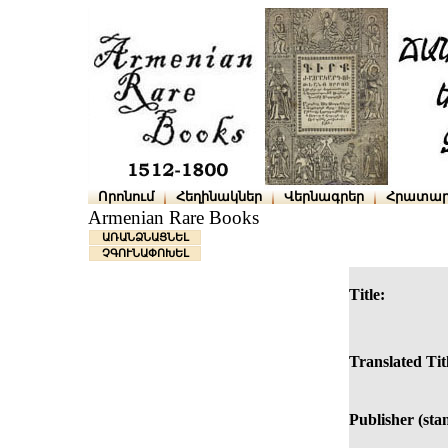
Որոնում
Հեղինակներ
Վերնագրեր
Հրատար
Armenian Rare Books
ԱՌԱՆՁՆԱՑՆԵԼ
ՉԳՈՒՆԱՓՈԽԵԼ
Title:
Translated Tit
Publisher (sta