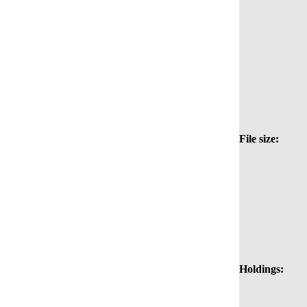
File size:
Holdings: