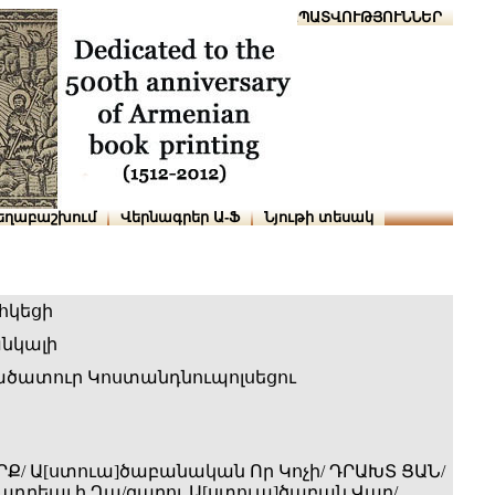
Տուն
Օգնություն
ՆԱԽԱՊԱՏՎՈՒԹՅՈՒՆՆԵՐ
եղաբաշխում
Վերնագրեր Ա-Ֆ
Նյութի տեսակ
հկեցի
նկալի
ծատուր Կոստանդնուպոլսեցու
ԻՐՔ/ Ա[ստուա]ծաբանական Որ Կոչի/ ԴՐԱԽՏ ՑԱՆ/
րադրեալ ի Ղա/զարու Ա[ստուա]ծաբան Վար/