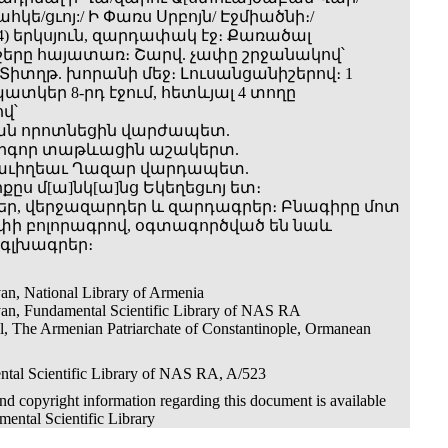
կե/ցւոյ:/ Ի Փառս Սրբոյն/ Էջմիածնի։/
=704) երկսյուն, զարդափակ էջ։ Քառածալ
շերը հայատառ։ Շարվ. չափը շրջանակով՝
մ։ Տիտղթ. խորանի մեջ։ Լուսանցանիշերով։ 1
տկեր 8-րդ էջում, հետևյալ 4 տողը
վ՝
ան որոտնեցին վարժապետ.
րիգոր տաթևացին աշակերտ.
աւիղեաւ Ղազար վարդապետ.
րքըս մ[ա]նկ[ա]նց Եկեղեցւոյ ետ։
ր, վերջազարդեր և զարդագրեր։ Բնագիրը մոտ
փի բոլորագրով, օգտագործված են նաև
 գլխագրեր։
an, National Library of Armenia
an, Fundamental Scientific Library of NAS RA
ul, The Armenian Patriarchate of Constantinople, Ormanean
tal Scientific Library of NAS RA, A/523
d copyright information regarding this document is available
ental Scientific Library