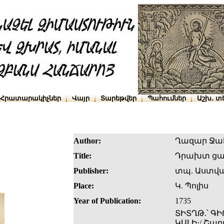
Հրատարակիչներ
Վայր
Տարեթվեր
Պահումներ
Աշխ․ տ
Author:
Ղազար Ջա
Title:
Դրախտ ցա
Publisher:
տպ. Աստվա
Place:
Կ. Պոլիս
Year of Publication:
1735
ՏԻՏՂԹ.՝ Գ
ԿԱԼԻ։/ Շա