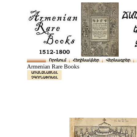
Որոնում
Հեղինակներ
Վերնագրեր
Armenian Rare Books
ԱՌԱՆՁՆԱՑՆԵԼ
ՉԳՈՒՆԱՓՈԽԵԼ