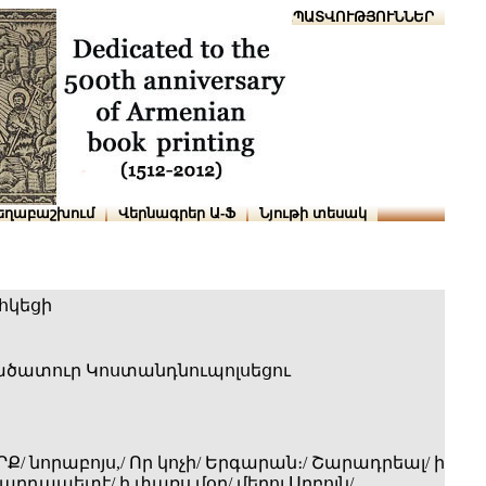
Տուն
Օգնություն
ՆԱԽԱՊԱՏՎՈՒԹՅՈՒՆՆԵՐ
եղաբաշխում
Վերնագրեր Ա-Ֆ
Նյութի տեսակ
հկեցի
ծատուր Կոստանդնուպոլսեցու
ՐՔ/ նորաբոյս,/ Որ կոչի/ Երգարան։/ Շարադրեալ/ ի
րդապետէ/ ի փառս մօր/ մերոյ Սրբոյն/