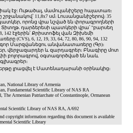
փակ էջ: Ութածալ, մամուլանիշերը հայատառ։
 շրջանակով՝ 11,8x7 սմ։ Լուսանցանիշերով։ 35
ատկեր, որոնց վրա նշված են փորագրողների
 Տիտղթ. դարձերեսի պատկերի վրա՝ ''բարսեղ
, 68, 142 էջերին՝ Քրիստոֆել վան Զիխեմի
(CVS), 6, 12, 19, 33, 64, 72, 80, 86, 90, 94, 132
րիգոր Մարզվանեցու անվանատառերը (Գր)։
ր, վերջազարդեր և զարդագրեր։ Բնագիրը մոտ
փի բոլորագրով, օգտագործված են նաև
 գլխագրեր։
րթը լրացվել է Մատենադարանի օրինակից։
an, National Library of Armenia
an, Fundamental Scientific Library of NAS RA
ul, The Armenian Patriarchate of Constantinople, Ormanean
tal Scientific Library of NAS RA, A/692
d copyright information regarding this document is available
ental Scientific Library