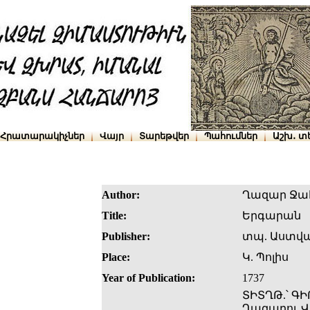
Հրատարակիչներ
Վայր
Տարեթվեր
Պահումներ
Աշխ․ տ
Author:
Ղազար Ջա
Title:
Երգարան
Publisher:
տպ. Աստվա
Place:
Կ. Պոլիս
Year of Publication:
1737
ՏԻՏՂԹ.՝ ԳԻ
Ղազարու Վա