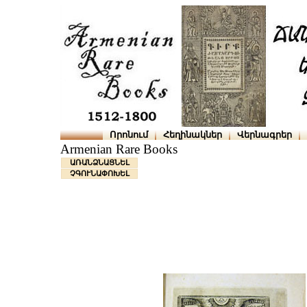
Որոնում
Հեղինակներ
Վերնագրեր
Armenian Rare Books
ԱՌԱՆՁՆԱՑՆԵԼ
ՉԳՈՒՆԱՓՈԽԵԼ