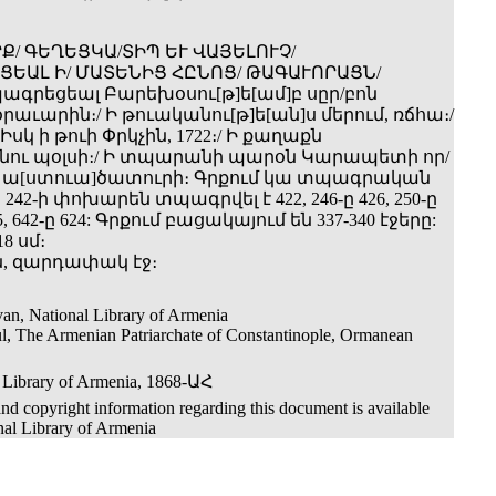
Ք/ ԳԵՂԵՑԿԱ/ՏԻՊ ԵՒ ՎԱՅԵԼՈՒՉ/
ԵԱԼ Ի/ ՄԱՏԵՆԻՑ ՀԸՆՈՑ/ ԹԱԳԱՒՈՐԱՑՆ/
պագրեցեալ Բարեխօսու[թ]ե[ամ]բ սըր/բոն
աւարին։/ Ի թուականու[թ]ե[ան]ս մերում, ռճհա։/
 Իսկ ի թուի Փրկչին, 1722։/ Ի քաղաքն
ու պօլսի։/ Ի տպարանի պարօն Կարապետի որ/
 ա[ստուա]ծատուրի։ Գրքում կա տպագրական
242-ի փոխարեն տպագրվել է 422, 246-ը 426, 250-ը
25, 642-ը 624: Գրքում բացակայում են 337-340 էջերը:
18 սմ։
ւն, զարդափակ էջ։
an, National Library of Armenia
ul, The Armenian Patriarchate of Constantinople, Ormanean
 Library of Armenia, 1868-ԱՀ
nd copyright information regarding this document is available
nal Library of Armenia