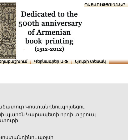
Տուն
Օգնություն
ՆԱԽԱՊԱՏՎՈՒԹՅՈՒՆՆԵՐ
եղաբաշխում
Վերնագրեր Ա-Ֆ
Նյութի տեսակ
ածատուր Կոստանդնուպոլսեցու
ի պարօն Կարապետի որդի տըրուպ
տուրի
Կոստանդինու պօլսի