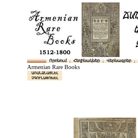
Որոնում
Հեղինակներ
Վերնագրեր
Armenian Rare Books
ԱՌԱՆՁՆԱՑՆԵԼ
ՉԳՈՒՆԱՓՈԽԵԼ