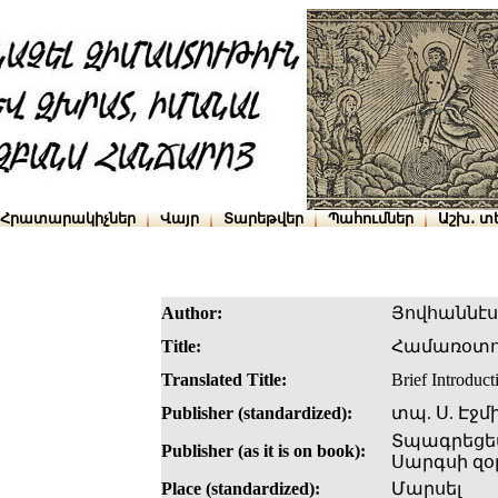
Հրատարակիչներ
Վայր
Տարեթվեր
Պահումներ
Աշխ․ տ
Author:
Յովհաննէս
Title:
Համառօտո
Translated Title:
Brief Introduct
Publisher (standardized):
տպ. Ս. Էջմ
Տպագրեցեա
Publisher (as it is on book):
Սարգսի զ
Place (standardized):
Մարսել