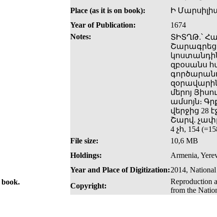
Place (as it is on book):
Ի Մարսիլի
Year of Publication:
1674
Notes:
ՏԻՏՂԹ.՝ 
Շարագրեց
կոստանդինո
զբօսանս հ
գործարանո
զօրավարին
մերոյ Յիսո
ամսոյն։ Գր
վերջից 28 է
Շարվ. չափը՝
4 չհ, 154 (=15
File size:
10,6 MB
Holdings:
Armenia, Yerev
Year and Place of Digitization:
2014, National
Reproduction a
e book.
Copyright:
from the Natio