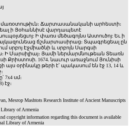
այ
Համառօտութիւն։ Ճարտասանականի արհեստի։
եալ ի Յօհաննիսէ վարդապետէ
ւպօլսեցւոյ: Ի փառս մեծագոյնս Աստուծոյ: Եւ ի
այկազունեաց ճշմարտասիրաց։ Տպագրեցեալ ըն
ւմ սրբոյ Էջմիածնի և սրբոյն Սարգսի
։ Ի Մարսիլիայ։ Յամի ներմարմնութեան Տեառն
ւսի Քրիստոսի. 1674. նաւուր առաջնում Յունիսի
քի այս օրինակը թերի է՝ պակասում են էջ 13, 14 և
ջ։
 7x4 սմ։
8) էջ։
an, Mesrop Mashtots Research Institute of Ancient Manuscripts
 Library of Armenia
nd copyright information regarding this document is available
nal Library of Armenia