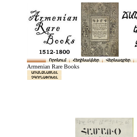
Որոնում
Հեղինակներ
Վերնագրեր
Armenian Rare Books
ԱՌԱՆՁՆԱՑՆԵԼ
ՉԳՈՒՆԱՓՈԽԵԼ