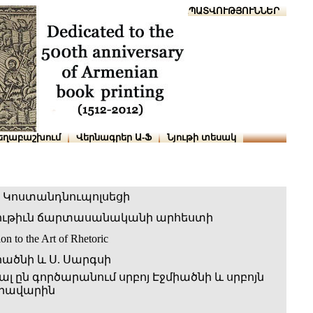
Տուն
Օգնություն
ՆԱԽԱՊԱՏՎՈՒԹՅՈՒՆՆԵՐ
եղաբաշխում
Վերնագրեր Ա-Ֆ
Նյութի տեսակ
 Կոստանդնուպոլսեցի
ւթիւն ճարտասանականի արհեստի
ion to the Art of Rhetoric
իածնի և Ս. Սարգսի
լ ըն գործարանում սրբոյ Էջմիածնի և սրբոյն
օրավարին