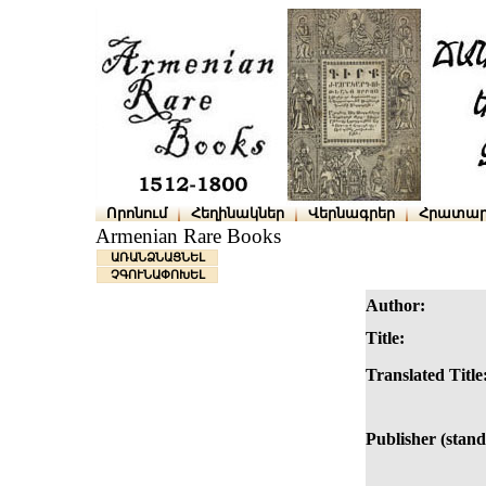
Որոնում
Հեղինակներ
Վերնագրեր
Հրատար
Armenian Rare Books
ԱՌԱՆՁՆԱՑՆԵԼ
ՉԳՈՒՆԱՓՈԽԵԼ
Author:
Title:
Translated Title
Publisher (stand