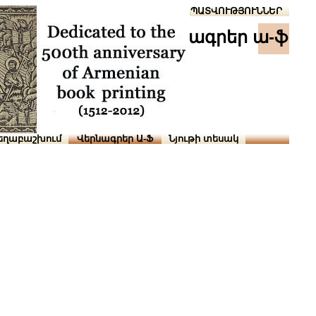
Տուն
Օգնություն
ՆԱԽԱՊԱՏՎՈՒԹՅՈՒՆՆԵՐ
վերնագրեր ա-ֆ
եղաբաշխում
Վերնագրեր Ա-Ֆ
Նյութի տեսակ