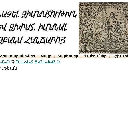
Հրատարակիչներ
Վայր
Տարեթվեր
Պահումներ
Աշխ․ տ
-Շ-Ո
Չ
Պ
Ս-Վ-Տ
Ց-ՈՒ-Փ-Ք
Օ
ութեան