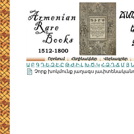
Որոնում
Հեղինակներ
Վերնագրեր
Ա
Բ
Գ
Դ-Ե-Զ-Է-Ը
Թ-Ժ-Ի-Լ
Խ-Ծ-Կ
Հ-Ձ-Ղ-Ճ
Մ
Յ
Ն
Չորք խոկմունք յաղագս յաւիտենական