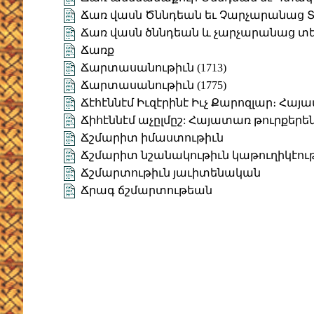
Ճառ վասն Ծննդեան եւ Չարչարանաց Տե
Ճառ վասն ծննդեան և չարչարանաց տեա
Ճառք
Ճարտասանութիւն (1713)
Ճարտասանութիւն (1775)
Ճէհէննէմ Իւզէրինէ Իւչ Քարոզլար։ Հայ
Ճիհէննէմ աչըլմըշ: Հայատառ թուրքերե
Ճշմարիտ իմաստութիւն
Ճշմարիտ նշանակութիւն կաթուղիկէու
Ճշմարտութիւն յաւիտենական
Ճրագ ճշմարտութեան