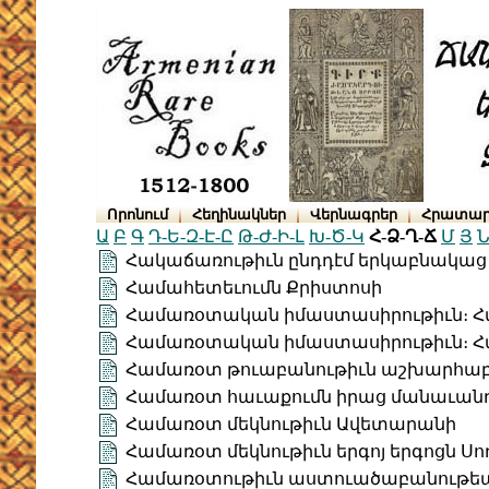
Որոնում
Հեղինակներ
Վերնագրեր
Հրատար
Ա
Բ
Գ
Դ-Ե-Զ-Է-Ը
Թ-Ժ-Ի-Լ
Խ-Ծ-Կ
Հ-Ձ-Ղ-Ճ
Մ
Յ
Ն
Հակաճառութիւն ընդդէմ երկաբնակաց
Համահետեւումն Քրիստոսի
Համառօտական իմաստասիրութիւն։ Հտ
Համառօտական իմաստասիրութիւն։ Հտ
Համառօտ թուաբանութիւն աշխարհա
Համառօտ հաւաքումն իրաց մանաւան
Համառօտ մեկնութիւն Ավետարանի
Համառօտ մեկնութիւն երգոյ երգոցն Սո
Համառօտութիւն աստուածաբանութե