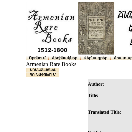
Որոնում
Հեղինակներ
Վերնագրեր
Հրատար
Armenian Rare Books
ԱՌԱՆՁՆԱՑՆԵԼ
ԳՈՒՆԱՓՈԽՈՒՄ
Author:
Title:
Translated Title: