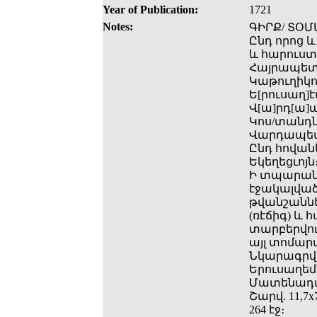
Year of Publication:
1721
Notes:
ԳԻՐՔ/ ՏՕՄ
Ընդ որոց և
և հարուստ
Հայրապետո
Կաթուղիկոս
Ե[րուսաղ]է
Վ[ա]րդ[ա]
Կոս/տանդն
Վարդապետի
Ընդ հովան
Եկեղեցւոյն։
Ի տպարանի
էջակալված
թվանշաննե
(ռէճիգ) և 
տարբերվում
այլ տոմար
Նկարագրվա
Երուսաղեմ
Մատենադա
Շարվ. 11,7x
264 էջ։