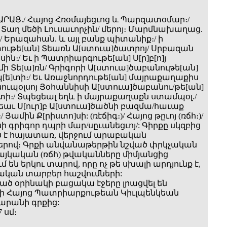
ԱՐԱՑ./ Հայոց Հռօմայեցւոց և Պարզատօմար։/
 Տաղ մեծի Լուսաւորչին/ մերոյ։ Մարմնախաղաց.
/ Երազահան. և այլ բանք պիտանիք։/ ի
ւթե[ան] Տեառն Ա[ստուա]ծատրոյ/ Սրբազան
ին։/ Եւ ի Պատրիարգութե[ան] Ս[ր]բ[ո]յ
մի Տե[ա]ռն/ Գրիգորի Ա[ստուա]ծաբանութե[ան]
պ[ե]տի։/ Եւ Առաջնորդութե[ան] մայրաքաղաքիս
ուպօլսոյ Յօհաննիսի Ա[ստուա]ծաբանու/թե[ան]
։/ Տպեցեալ եղև ի մայրաքաղաքն ստամպօլ./
եաւ Ս[ուր]բ Ա[ստուա]ծածնի բազմա/հաւաք
/ Յամին Ք[րիստո]սի: (ռէճիգ։)/ Հայոց թըւոյ (ռճհ։)/
 գրիգոր դպրի մար/սըւանեցւոյ/: Գիրքը սկզբից
 է հայատառ, վերջում արաբական
րով։ Գրքի անվանաթերթին նշված փրկչական
հայկական (ռճհ) թվականները միմյանցից
 են երկու տարով, որը ոչ թե սխալի արդյունք է,
ական տարբեր հաշվումների:
ծ օրինակի բացակա էջերը լրացվել են
ի Հայոց Պատրիարքութեան Կիւլպենկեան
րանի գրքից:
7 սմ։