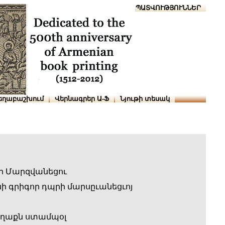
Տուն
Օգնություն
ՆԱԽԱՊԱՏՎՈՒԹՅՈՒՆՆԵՐ
եղաբաշխում
Վերնագրեր Ա-Ֆ
Նյութի տեսակ
ր Մարզվանեցու
 գրիգոր դպրի մարսըւանեցւոյ
աղաքն ստամպօլ