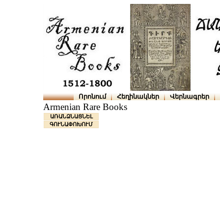
Որոնում
Հեղինակներ
Վերնագրեր
Armenian Rare Books
ԱՌԱՆՁՆԱՑՆԵԼ
ԳՈՒՆԱՓՈԽՈՒՄ