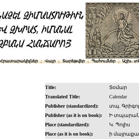
Հրատարակիչներ
Վայր
Տարեթվեր
Պահումներ
Աշխ․ տ
Title:
Տօմար
Translated Title:
Calendar
Publisher (standardized):
տպ. Գրիգո
Publisher (as it is on book):
Ի տպարանի
Place (standardized):
Կ. Պոլիս
Place (as it is on book):
ի մայրաք