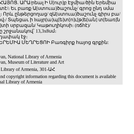
ՀԱՅՈՑ. ԱՐԱ/րեալ Ի Ս[ուր]բ Էջմիա­/ծին Երեմիա
/։ Եւ բառք Ա[ստուա]ծաշունչ/ գրոց ընդ սմա
։ Որև ընթերցողաց/ զԱ[ստուա]ծաշունչ գիրս բա/
ով։/ Տպեցաւ ի hայր[ա]պ[ե]տ[ո]ւ[թ]ե[ան] տ[եառ]ն
տի սրբազան/ Կաթուղիկոսի։ (ռճհէ)/
 շրջանակով՝ 13,3x8սմ։
րդափակ էջ։
 ԵՐԵՄԻԱ ՄԵՂՐԵՑՈԻ Բառգիրք հայոց գրքին:
an, National Library of Armenia
an, Museum of Literature and Art
 Library of Armenia, 301-ԱՀ
nd copyright information regarding this document is available
nal Library of Armenia