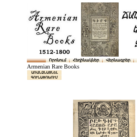
Որոնում
Հեղինակներ
Վերնագրեր
Armenian Rare Books
ԱՌԱՆՁՆԱՑՆԵԼ
ԳՈՒՆԱՓՈԽՈՒՄ