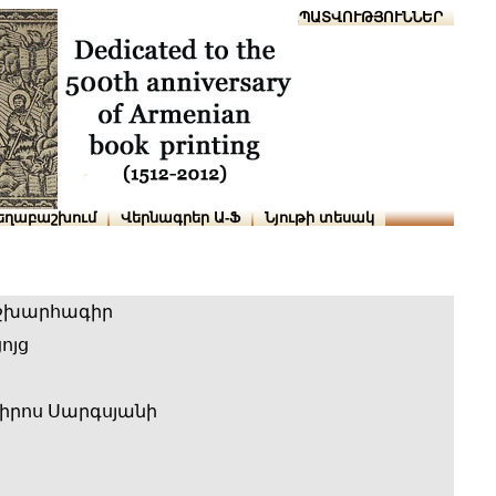
Տուն
Օգնություն
ՆԱԽԱՊԱՏՎՈՒԹՅՈՒՆՆԵՐ
եղաբաշխում
Վերնագրեր Ա-Ֆ
Նյութի տեսակ
շխարհագիր
ոյց
իրոս Սարգսյանի