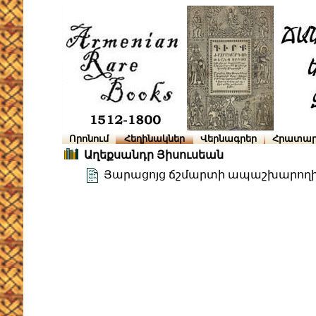
Որոնում
Հեղինակներ
Վերնագրեր
Հրատար
Աղեքսանդր Յիսուսեան
Յարացոյց ճշմարտի ապաշխարող