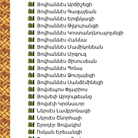
Յովհաննէս Արճիշեցի
Յովհաննէս Գազայեան
Յովհաննէս Երզնկացի
Յովհաննէս Թլկուրանցի
Յովհաննէս Կոստանդնուպոլսեցի
Յովհաննէս Հաննա
Յովհաննէս Մամիկոնեան
Յովհաննէս Մրգուզ
Յովհաննէս Յիսուսեան
Յովհաննէս Պոնա
Յովհաննէս Ջուղայեցի
Յովհաննէս Սանճէմինեցի
Յովսեպոս Փլաբիոս
Յովսեփ Արղութեանց
Յովսէփ Կրօնաւոր
Ներսէս Լամբրոնացի
Ներսէս Շնորհալի
Շրօդէր Յովակիմ
Ոսկան Երեւանցի