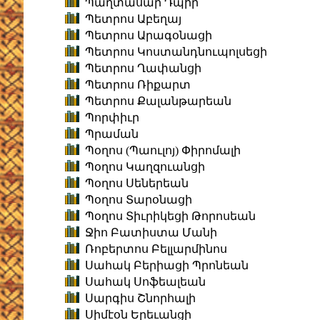
Պաղտասար Դպիր
Պետրոս Աբեղայ
Պետրոս Արագօնացի
Պետրոս Կոստանդնուպոլսեցի
Պետրոս Ղափանցի
Պետրոս Ռիքարտ
Պետրոս Քալանթարեան
Պորփիւր
Պրաման
Պօղոս (Պաուլոյ) Փիրոմալի
Պօղոս Կաղզուանցի
Պօղոս Սեներեան
Պօղոս Տարօնացի
Պօղոս Տիւրիկեցի Թորոսեան
Ջիո Բատիստա Մանի
Ռոբերտոս Բելլարմինոս
Սահակ Բերիացի Պրոնեան
Սահակ Սոֆեալեան
Սարգիս Շնորհալի
Սիմէօն Երեւանցի