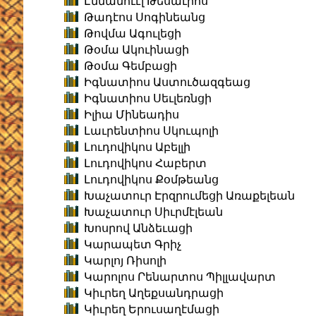
Էմմանուէլ Թեսաւրոս
Թադէոս Սոգինեանց
Թովմա Ագուլեցի
Թօմա Ակուինացի
Թօմա Գեմբացի
Իգնատիոս Աստուծազգեաց
Իգնատիոս Սեւլեռնցի
Իլիա Մինեադիս
Լաւրենտիոս Սկուպոլի
Լուդովիկոս Աբելլի
Լուդովիկոս Հաբերտ
Լուդովիկոս Քօմթեանց
Խաչատուր Էրզրումեցի Առաքելեան
Խաչատուր Սիւրմէլեան
Խոսրով Անձեւացի
Կարապետ Գրիչ
Կարլոյ Ռիսոլի
Կարոլոս Րենարտոս Պիլլավարտ
Կիւրեղ Աղեքսանդրացի
Կիւրեղ Երուսաղէմացի