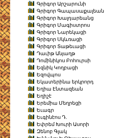
Գրիգոր Արշարունի
Գրիգոր Գապասաքալեան
Գրիգոր Խալդարեանց
Գրիգոր Մագիստրոս
Գրիգոր Նարեկացի
Գրիգոր Սկևռացի
Գրիգոր Տաթեւացի
Դաւիթ Անյաղթ
Դոմինիկոս Բոհուրսի
Եզնիկ Կողբացի
Եզովպոս
Եկատերինա երկրորդ
Եղիա Էնտազեան
Եղիշէ
Երեմիա Մեղրեցի
Եւագր
Եւգինէոս Դ.
Եփրեմ Խուրի Ասորի
Զենոբ Գլակ