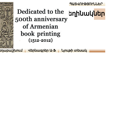
Տուն
Օգնություն
ՆԱԽԱՊԱՏՎՈՒԹՅՈՒՆՆԵՐ
հեղինակներ
եղաբաշխում
Վերնագրեր Ա-Ֆ
Նյութի տեսակ