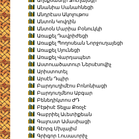
Աղեքսանդր Ջուղայեցի
Անանիա Սանահնեցի
Անդրէաս Ակոլութոս
Անտոն Կովդին
Անտօն Մարիա Բօնուկկի
Առաքել Դավրիժեցի
Առաքել Պողոսեան Նորջուղայեցի
Առաքել Սյունեցի
Առաքել Վարդապետ
Աստուածատուր Ներսէսովիչ
Արիստոտել
Արսէն Դպիր
Բարդուղիմէոս Բոնոնիացի
Բարդուղմեոս Աբգար
Բենեդիկտոս ԺԴ
Բէթիսէ Տելլա Քռօչէ
Գաբրիել Աւետիքեան
Գալուստ Ամասիացի
Գէորգ Մխլայիմ
Գրիգոր Lուսաւորիչ