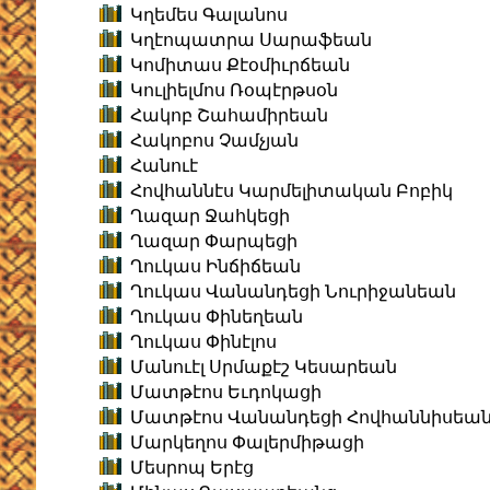
Կղեմես Գալանոս
Կղէոպատրա Սարաֆեան
Կոմիտաս Քէօմիւրճեան
Կուլիելմոս Ռօպէրթսօն
Հակոբ Շահամիրեան
Հակոբոս Չամչյան
Հանուէ
Հովհաննէս Կարմելիտական Բոբիկ
Ղազար Ջահկեցի
Ղազար Փարպեցի
Ղուկաս Ինճիճեան
Ղուկաս Վանանդեցի Նուրիջանեան
Ղուկաս Փինեղեան
Ղուկաս Փինէլոս
Մանուէլ Սրմաքէշ Կեսարեան
Մատթէոս Եւդոկացի
Մատթէոս Վանանդեցի Հովհաննիսեա
Մարկեղոս Փալերմիթացի
Մեսրոպ Երէց