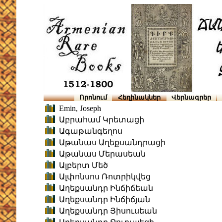
Որոնում
Հեղինակներ
Վերնագրեր
Emin, Joseph
Աբրահամ Կրետացի
Ագաթանգեղոս
Աթանաս Աղեքսանդրացի
Աթանաս Մերասեան
Ալբերտ Մեծ
Ալփոնսոս Ռոտրիկվեց
Աղեքսանդր Ինճիճեան
Աղեքսանդր Ինճիճյան
Աղեքսանդր Յիսուսեան