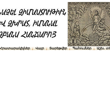
Հրատարակիչներ
Վայր
Տարեթվեր
Պահումներ
Աշխ․ տ