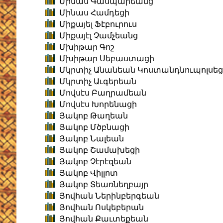
Մինաս Գասպարեանց
Մինաս Համդեցի
Միքայել Ֆէբուրուս
Միքայէլ Չամչեանց
Մխիթար Գոշ
Մխիթար Սեբաստացի
Մկրտիչ Անանեան Կոստանդնուպոլսեց
Մկրտիչ Աւգերեան
Մովսէս Բաղրամեան
Մովսէս Խորենացի
Յակոբ Թաղեան
Յակոբ Մծբնացի
Յակոբ Նալեան
Յակոբ Շամախեցի
Յակոբ Չէրէզեան
Յակոբ Վիլլոտ
Յակոբ Տեառնեղբայր
Յովհան Ներինբերգեան
Յովհան Ոսկեբերան
Յովհան Քաւտեքեան