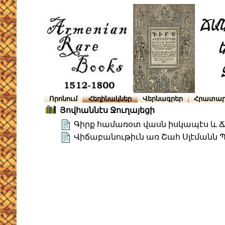
Որոնում
Հեղինակներ
Վերնագրեր
Հրատար
Յովհաննէս Ջուղայեցի
Գիրք համառօտ վասն իսկապէս և 
Վիճաբանութիւն առ Շահ Սլէմանն 