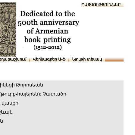
Տուն
Օգնություն
ՆԱԽԱՊԱՏՎՈՒԹՅՈՒՆՆԵՐ
եղաբաշխում
Վերնագրեր Ա-Ֆ
Նյութի տեսակ
րիկեցի Թորոսեան
թուրք-հայերեն)։ Չափածո
չ վանքի
ջևան
ն