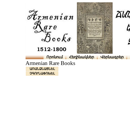
Որոնում
Հեղինակներ
Վերնագրեր
Armenian Rare Books
ԱՌԱՆՁՆԱՑՆԵԼ
ՉԳՈՒՆԱՓՈԽԵԼ