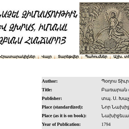
Հրատարակիչներ
Վայր
Տարեթվեր
Պահումներ
Աշխ․ տ
Author:
Պօղոս Տիւ
Title:
Բառարան (
Publisher:
տպ. Ս. Խա
Place (standardized):
Նոր Նախի
Place (as it is on book):
Նախիջեւա
Year of Publication:
1794