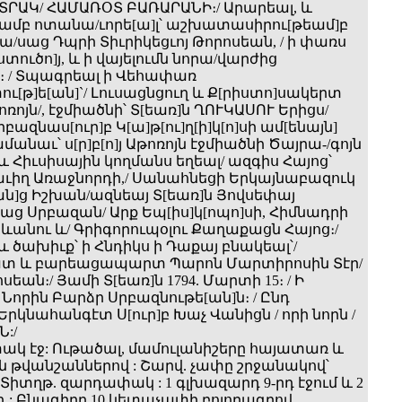
ԵՏՐԱԿ/ ՀԱՄԱՌՕՏ ԲԱՌԱՐԱՆԻ։/ Արարեալ, և
մբ ոտանա/ւորե[ա]լ՝ աշխատասիրու[թեամ]բ
ա/սաց Դպրի Տիւրիկեցւոյ Թորոսեան, / ի փառս
ստուծո]յ, և ի վայելումն նորա/վարժից
 / Տպագրեալ ի Վեհափառ
ւ[թ]ե[ան]`/ Լուսացնցուղ և Ք[րիստո]սակերտ
թոռոյն/, էջմիածնի՝ Տ[եառ]ն ՂՈՒԿԱՍՈՒ Երիցս/
բազնաս[ուր]բ Կ[ա]թ[ու]ղ[ի]կ[ո]սի ամ[ենայն]
ամանաւ՝ ս[ր]բ[ո]յ Աթոռոյն էջմիածնի Ծայրա-/գոյն
և Հիւսիսային կողմանս եղեալ/ ազգիս Հայոց՝
ւիղ Առաջնորդի,/ Սանահնեցի Երկայնաբազուկ
[ան]ց Իշխան/ազնեայ Տ[եառ]ն Յովսեփայ
ց Սրբազան/ Արք Եպ[իս]կ[ոպո]սի, Հիմնադրի
ևանու և/ Գրիգորուպօլու Քաղաքացն Հայոց։/
 ծախիւք՝ ի Հնդիկս ի Դաքայ բնակեալ՝/
տ և բարեացապարտ Պարոն Մարտիրոսին Տէր/
ան։/ Յամի Տ[եառ]ն 1794. Մարտի 15։ / Ի
որին Բարձր Սրբազնութե[ան]ն։ / Ընդ
րկնահանգէտ Ս[ուր]բ Խաչ Վանիցն / որի նորն /
:/
ակ էջ: Ութածալ, մամուլանիշերը հայատառ և
թվանշաններով : Շարվ. չափը շրջանակով՝
մ : Տիտղթ. զարդափակ : 1 գլխազարդ 9-րդ էջում և 2
 : Բնագիրը 10 կետաչափի բոլորագրով,