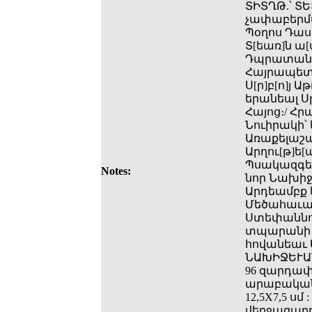
ՏԻՏՂԹ.՝ Տ
չափաբերմա
Պօղոս Դաս
Տ[եառ]ն ա[
Դպրատան։
Հայրապետո
Ս[ր]բ[ո]յ Ա
երանեալ Սր
Հայոց։/ Հր
Նուիրակի՝ 
Առաքելաշա
Արղու[թ]ե
Պսակազգեա
Notes:
նոր Նախիջ
Արդեամբք և
Մեծահաւա
Ստեփաննոսե
տպարանի Ն
հովանեաւ Ե
ՆԱԽԻՋԵՒԱՆ
96 զարդափ
արաբական 
12,5X7,5 ս
վերջազարդ