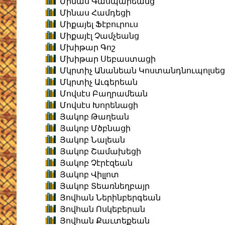
Մինաս Գասպարեանց
Մինաս Համդեցի
Միքայել Ֆէբուրուս
Միքայէլ Չամչեանց
Մխիթար Գոշ
Մխիթար Սեբաստացի
Մկրտիչ Անանեան Կոստանդնուպոլսեց
Մկրտիչ Աւգերեան
Մովսէս Բաղրամեան
Մովսէս Խորենացի
Յակոբ Թաղեան
Յակոբ Մծբնացի
Յակոբ Նալեան
Յակոբ Շամախեցի
Յակոբ Չէրէզեան
Յակոբ Վիլլոտ
Յակոբ Տեառնեղբայր
Յովհան Ներինբերգեան
Յովհան Ոսկեբերան
Յովհան Քաւտեքեան