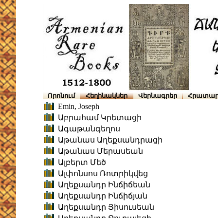
Որոնում
Հեղինակներ
Վերնագրեր
Հրատար
Emin, Joseph
Աբրահամ Կրետացի
Ագաթանգեղոս
Աթանաս Աղեքսանդրացի
Աթանաս Մերասեան
Ալբերտ Մեծ
Ալփոնսոս Ռոտրիկվեց
Աղեքսանդր Ինճիճեան
Աղեքսանդր Ինճիճյան
Աղեքսանդր Յիսուսեան