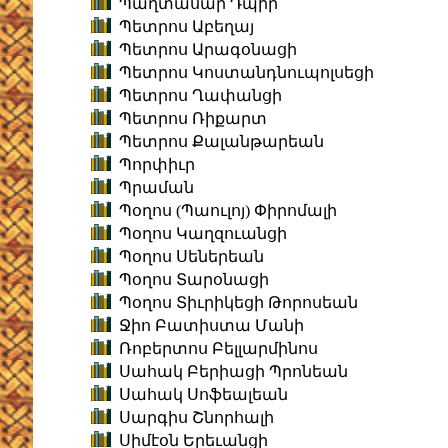
Պաղտասար Դպիր
Պետրոս Աբեղայ
Պետրոս Արագօնացի
Պետրոս Կոստանդնուպոլսեցի
Պետրոս Ղափանցի
Պետրոս Ռիքարտ
Պետրոս Քալանթարեան
Պորփիւր
Պրաման
Պօղոս (Պաուլոյ) Փիրոմալի
Պօղոս Կաղզուանցի
Պօղոս Սեներեան
Պօղոս Տարօնացի
Պօղոս Տիւրիկեցի Թորոսեան
Ջիո Բատիստա Մանի
Ռոբերտոս Բելլարմինոս
Սահակ Բերիացի Պրոնեան
Սահակ Սոֆեալեան
Սարգիս Շնորհալի
Սիմէօն Երեւանցի