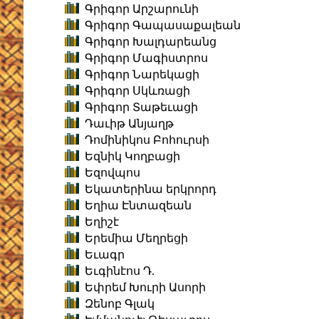
Գրիգոր Արշարունի
Գրիգոր Գապասաքալեան
Գրիգոր Խալդարեանց
Գրիգոր Մագիստրոս
Գրիգոր Նարեկացի
Գրիգոր Սկևռացի
Գրիգոր Տաթեւացի
Դաւիթ Անյաղթ
Դոմինիկոս Բոհուրսի
Եզնիկ Կողբացի
Եզովպոս
Եկատերինա երկրորդ
Եղիա Էնտազեան
Եղիշէ
Երեմիա Մեղրեցի
Եւագր
Եւգինէոս Դ.
Եփրեմ Խուրի Ասորի
Զենոբ Գլակ