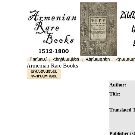
Որոնում
Հեղինակներ
Վերնագրեր
Հրատար
Armenian Rare Books
ԱՌԱՆՁՆԱՑՆԵԼ
ՉԳՈՒՆԱՓՈԽԵԼ
Author:
Title:
Translated T
Publisher (s