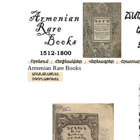
Որոնում
Հեղինակներ
Վերնագրեր
Հրատար
Armenian Rare Books
ԱՌԱՆՁՆԱՑՆԵԼ
ՉԳՈՒՆԱՓՈԽԵԼ