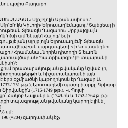
նու պօլիս Քաղաքի
ԱՍԽԱՆԱԿԱՆ/ Ս[ր]բ[ո]յն Աթանասիոսի./
[ր]բ[ո]յն Կիւրղի/ Ե[րուսաղ]էմացւոյ։/ Տպեցեալ ի
ութեան Տ[եառ]ն Ղազարու/ Սրբ[ա]զ[ա]ն
ի]կ[ո]սի ամ[ենայն] Հայոց/ Եւ ի
[թ]ե[ան] ս[ր]բ[ո]յն Ե[րուսաղ]էմի Տ[եառ]ն
[ստուա]ծա/բան վարդապետի։/ ի Կոստանդնու
ղաքի։/ Հրամանաւ նորին դիտողի Տ[եառ]ն
[ստուա]ծաբան/ Պատրիարգի։/ (Ի տպարանի
նիսի)/:
րքում հրատարակության թվականը նշված չի,
 տիտղոսաթերթի և հիշատակարանի այն
է երբ Էջմիածնի կաթողիկոսն էր Ղազար Ա.
1737-1751 թթ.), Երուսաղեմի պատրիարքը Գրիգոր
իրվանցին (1715-1749 թթ.), Կ. Պոլսի
 Հակոբ Նալյանը և (1749-ին և 1752-1764 թ.թ.):
գրքի տպագրության թվականը կարող է լինել
ը:
,8 սմ։
հ, 5-196 (=204) զարդափակ էջ։