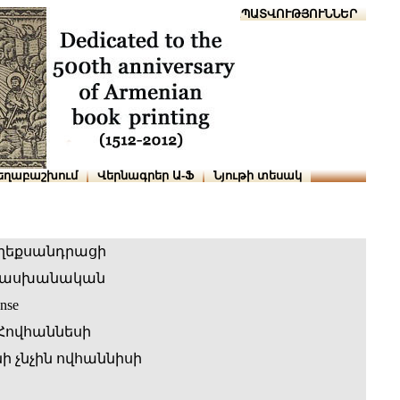
Տուն
Օգնություն
ՆԱԽԱՊԱՏՎՈՒԹՅՈՒՆՆԵՐ
եղաբաշխում
Վերնագրեր Ա-Ֆ
Նյութի տեսակ
ղեքսանդրացի
տասխանական
nse
 Հովհաննեսի
 չնչին ովհաննիսի