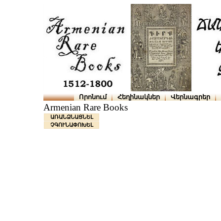
Որոնում
Հեղինակներ
Վերնագրեր
Armenian Rare Books
ԱՌԱՆՁՆԱՑՆԵԼ
ՉԳՈՒՆԱՓՈԽԵԼ