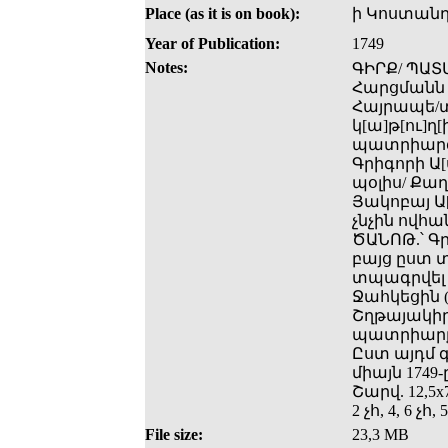
Place (as it is on book):
ի Կոստանդ
Year of Publication:
1749
Notes:
ԳԻՐՔ/ ՊԱՏ
Հարցմանն Ս
Հայրապե/տ
կ[ա]թ[ու]ղ[
պատրիարգու
Գրիգորի Ա
պօլիս/ Քա
Յակոբայ Ա
չնչին ովհան
ԾԱՆՈԹ.՝ Գ
բայց ըստ
տպագրվել 
Ջահկեցին (
Շղթայակիր Շ
պատրիարքը՝
Ըստ այդմ 
միայն 1749-
Շարվ. 12,5x7
2 չհ, 4, 6 չ
File size:
23,3 MB